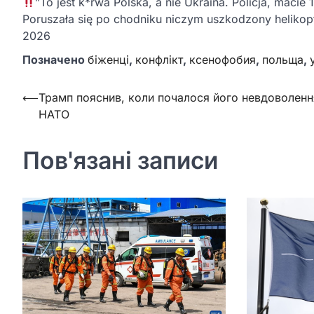
”To jest k*rwa Polska, a nie Ukraina. Policja, macie
Poruszała się po chodniku niczym uszkodzony helikop
2026
Позначено
біженці
,
конфлікт
,
ксенофобия
,
польща
,
Навігація
⟵
Трамп пояснив, коли почалося його невдоволенн
НАТО
записів
Пов'язані записи