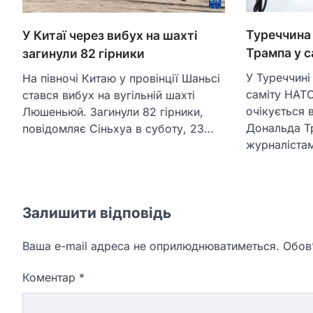
Туреччина 
У Китаї через вибух на шахті
Трампа у с
загинули 82 гірники
У Туреччині
На півночі Китаю у провінції Шаньсі
саміту НАТО
стався вибух на вугільній шахті
очікується 
Люшеньюй. Загинули 82 гірники,
Дональда Т
повідомляє Сіньхуа в суботу, 23…
журналіста
Залишити відповідь
Ваша e-mail адреса не оприлюднюватиметься.
Обов’
Коментар
*