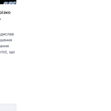
різко
о
адислав
ішення
дання
riot, що