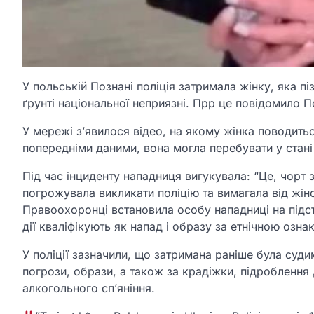
У польській Познані поліція затримала жінку, яка піз
ґрунті національної неприязні. Прр це повідомило П
У мережі з’явилося відео, на якому жінка поводить
попередніми даними, вона могла перебувати у стані
Під час інциденту нападниця вигукувала: “Це, чорт 
погрожувала викликати поліцію та вимагала від жіно
Правоохоронці встановила особу нападниці на підста
дії кваліфікують як напад і образу за етнічною озна
У поліції зазначили, що затримана раніше була суд
погрози, образи, а також за крадіжки, підроблення
алкогольного сп’яніння.