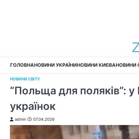
Перейти
до
вмісту
ГОЛОВНА
НОВИНИ УКРАЇНИ
НОВИНИ КИЄВА
НОВИНИ 
НОВИНИ СВІТУ
“Польща для поляків”: у
українок
admin
07.04.2026