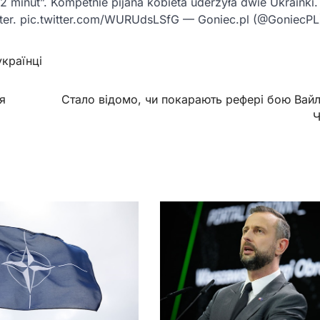
 12 minut”. Kompetnie pijana kobieta uderzyła dwie Ukrainki.
ter. pic.twitter.com/WURUdsLSfG — Goniec.pl (@GoniecPL)
українці
я
Стало відомо, чи покарають рефері бою Вайл
Ч