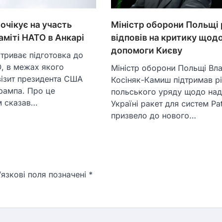
очікує на участь
Міністр оборони Польщі 
аміті НАТО в Анкарі
відповів на критику щод
допомоги Києву
 триває підготовка до
, в межах якого
Міністр оборони Польщі Вл
візит президента США
Косіняк-Камиш підтримав р
рампа. Про це
польського уряду щодо на
м сказав…
Україні ракет для систем Pat
призвело до нового…
язкові поля позначені
*