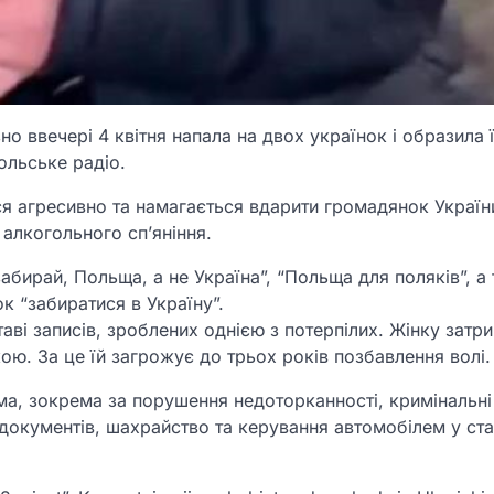
но ввечері 4 квітня напала на двох українок і образила ї
ольське радіо.
ся агресивно та намагається вдарити громадянок Україн
 алкогольного сп’яніння.
забирай, Польща, а не Україна”, “Польща для поляків”, а
к “забиратися в Україну”.
ві записів, зроблених однією з потерпілих. Жінку затрим
кою. За це їй загрожує до трьох років позбавлення волі.
има, зокрема за порушення недоторканності, кримінальні
 документів, шахрайство та керування автомобілем у ста