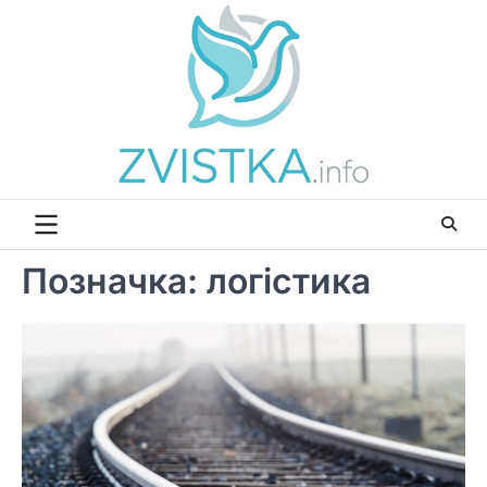
Перейти
до
вмісту
Позначка:
логістика