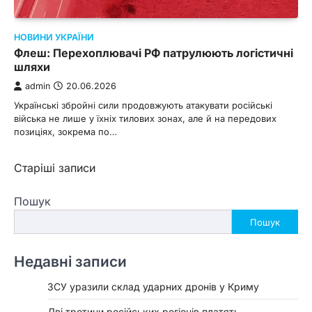
НОВИНИ УКРАЇНИ
Флеш: Перехоплювачі РФ патрулюють логістичні
шляхи
admin
20.06.2026
Українські збройні сили продовжують атакувати російські
війська не лише у їхніх тилових зонах, але й на передових
позиціях, зокрема по…
Навігація
Старіші записи
за
Пошук
записами
Пошук
Недавні записи
ЗСУ уразили склад ударних дронів у Криму
Дві третини російських регіонів платять