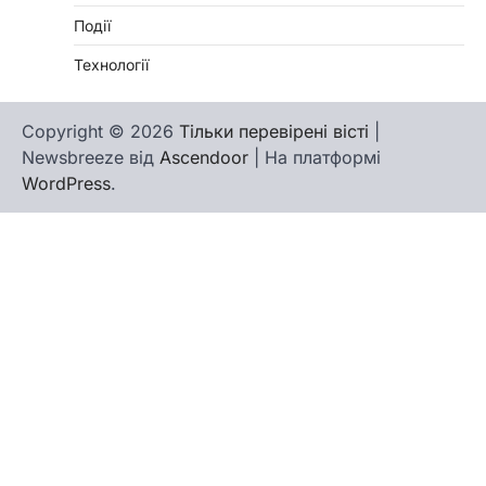
Події
Технології
Copyright © 2026
Тільки перевірені вісті
|
Newsbreeze від
Ascendoor
| На платформі
WordPress
.