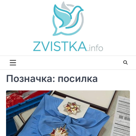
Перейти
до
вмісту
Позначка:
посилка