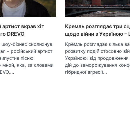
 артист вкрав хіт
Кремль розглядає три сц
ого DREVO
щодо війни з Україною –
 шоу-бізнес сколихнув
Кремль розглядає кілька ва
ал – російський артист
розвитку подій стосовно вій
 випустив пісню
Україною: від продовження
 мной, яка, за словами
дій до заморожування конфл
REVO,…
гібридної агресії…