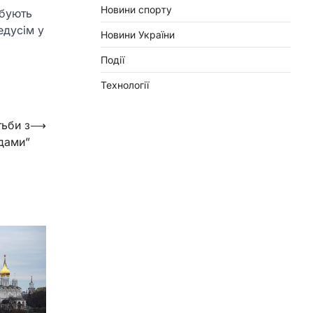
Новини спорту
рбують
едусім у
Новини України
Події
Технології
тьби з
⟶
дами”