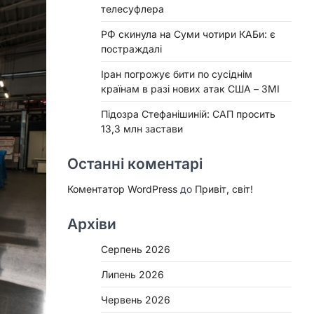
телесуфлера
РФ скинула на Суми чотири КАБи: є
постраждалі
Іран погрожує бити по сусіднім
країнам в разі нових атак США – ЗМІ
Підозра Стефанішиній: САП просить
13,3 млн застави
Останні коментарі
Коментатор WordPress
до
Привіт, світ!
Архіви
Серпень 2026
Липень 2026
Червень 2026