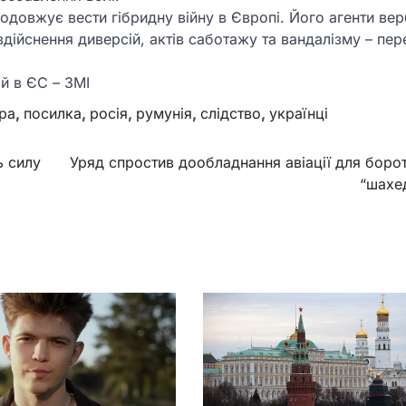
одовжує вести гібридну війну в Європі. Його агенти ве
 здійснення диверсій, актів саботажу та вандалізму – пер
й в ЄС – ЗМІ
ра
,
посилка
,
росія
,
румунія
,
слідство
,
українці
ь силу
Уряд спростив дообладнання авіації для боро
“шахе