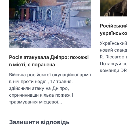
Російський
українськ
Український
новий сканд
R. Riccardo
Росія атакувала Дніпро: пожежі
Потанцуй со
в місті, є поранена
команди D
Війська російської окупаційної армії
в ніч проти неділі, 17 травня,
здійснили атаку на Дніпро,
спричинивши кілька пожеж і
травмування місцевої…
Залишити відповідь