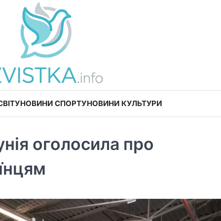
СВІТУ
НОВИНИ СПОРТУ
НОВИНИ КУЛЬТУРИ
унія оголосила про
їнцям