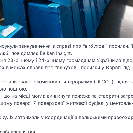
сунули звинувачення в справі про “вибухові” посилки. Т
жб, повідомляє Balkan Insight.
ння 23-річному і 24-річному громадянам України за під
іях в межах справи про “вибухові” посилки у Європі під
організованої злочинності й тероризму (DIICOT), підозр
вою поштою.
о, що на місці могла виникнути пожежа та створити загр
шому поверсі 7-поверхової житлової будівлі у централ
оку. Їх затримали у координації з польськими правоох
озбавлення волі.