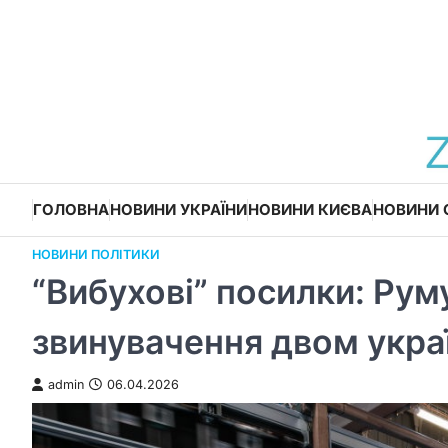
Перейти
до
вмісту
ГОЛОВНА
НОВИНИ УКРАЇНИ
НОВИНИ КИЄВА
НОВИНИ 
НОВИНИ ПОЛІТИКИ
“Вибухові” посилки: Рум
звинувачення двом укра
admin
06.04.2026