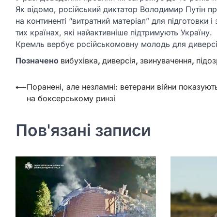
Як відомо, російський диктатор Володимир Путін пр
на континенті “витратний матеріал” для підготовки і
тих країнах, які найактивніше підтримують Україну.
Кремль вербує російськомовну молодь для диверсі
Позначено
вибухівка
,
диверсія
,
звинувачення
,
підоз
Навігація
⟵
Поранені, але незламні: ветерани війни показуют
на боксерському ринзі
записів
Пов'язані записи