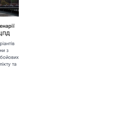
енарії
 ЦПД
ріантів
ни з
 бойових
ікту та