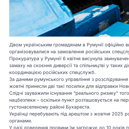
Двом українським громадянам в Румунії офіційно ви
організовувалися на замовлення російських спецслу
Прокуратура у Румунії 6 квітня висунула звинуваче
замаху на скоєння диверсії та спільництві у таких д
координацією російських спецслужб.
За даними румунського управління з розслідування 
жовтні принесли дві такі посилки для відправки Но
Слідчі зауважили існування “реального ризику” тог
нацбезпеки – оскільки пункт розташовується на пер
густонаселеному районі Бухареста.
Українці перебувають під арештом з жовтня 2025 р
органами.
У разі доведення провини їм загрожує до 10 років п