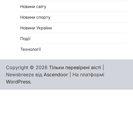
Новини світу
Новини спорту
Новини України
Події
Технології
Copyright © 2026
Тільки перевірені вісті
|
Newsbreeze від
Ascendoor
| На платформі
WordPress
.