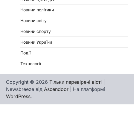
Новини політики
Новини світу
Новини спорту
Новини України
Події
Технології
Copyright © 2026
Тільки перевірені вісті
|
Newsbreeze від
Ascendoor
| На платформі
WordPress
.