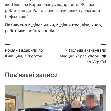
що Північна Корея планує відправити “40 тисяч
робітників до Росії, включаючи кілька делегацій
ІТ-фахівців”.
Позначено
будівельники
,
будівництво
,
візи
,
кндр
,
работники
,
робота
,
росія
Навігація
⟵
⟶
Росіяни вдарили по
У Польщі активували
записів
Київщині, є жертва
авіацію через удари РФ
по Україні
Пов'язані записи