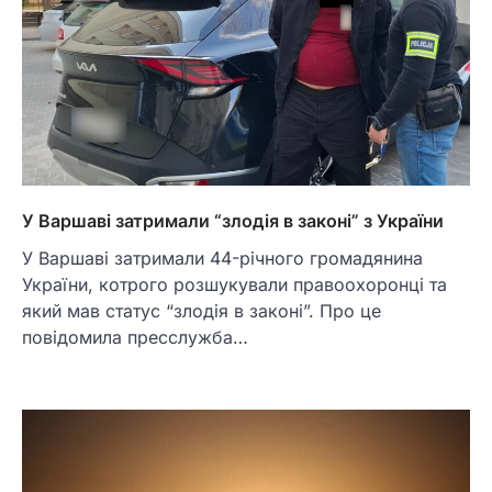
У Варшаві затримали “злодія в законі” з України
У Варшаві затримали 44-річного громадянина
України, котрого розшукували правоохоронці та
який мав статус “злодія в законі”. Про це
повідомила пресслужба…