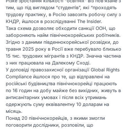
Різке зростання кількості “освітніх” віз пов’язане з
тим, що під виглядом “студентів”, які “проходять
трудову практику, в Росію завозять робочу силу з
КНДР, йшлося в розслідуванні The Insider.
Така схема дозволяє обходити санкції ООН, що
забороняють найм північнокорейських робітників.
Згідно з даними південнокорейської розвідки, до
травня 2025 року в Росії вже перебувало близько
15 тис. трудових мігрантів з КНДР. Значна частина
з них працювала на Далекому Сході.
У доповіді правозахисної організації Global Rights
Compliance йшлося про те, що відправлені на
російські будівництва північнокорейці працюють
по 16 годин на добу майже без вихідних, живуть в
антисанітарних умовах і після всіх утримань
одержують суму еквівалентну 10 доларам на
місяць.
Понад 20 північнокорейців, з якими змогли
поговорити дослідники, розповіли, що