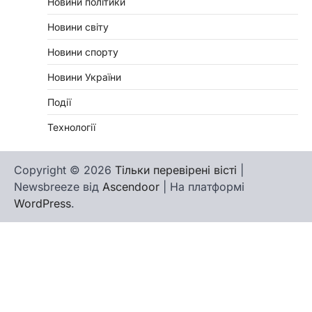
Новини політики
Новини світу
Новини спорту
Новини України
Події
Технології
Copyright © 2026
Тільки перевірені вісті
|
Newsbreeze від
Ascendoor
| На платформі
WordPress
.