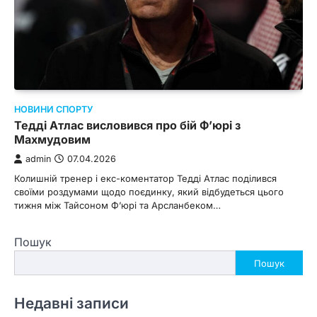
НОВИНИ СПОРТУ
Тедді Атлас висловився про бій Ф’юрі з
Махмудовим
admin
07.04.2026
Колишній тренер і екс-коментатор Тедді Атлас поділився
своїми роздумами щодо поєдинку, який відбудеться цього
тижня між Тайсоном Ф’юрі та Арсланбеком…
Пошук
Пошук
Недавні записи