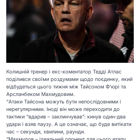
Колишній тренер і екс-коментатор Тедді Атлас
поділився своїми роздумами щодо поєдинку, який
відбудеться цього тижня між Тайсоном Ф’юрі та
Арсланбеком Махмудовим.
“Атаки Тайсона можуть бути непослідовними і
нерегулярними. Іноді він може переходити до
тактики “вдарив – заклинчував”: кинув один-два
удари і взяв паузу. А це означає, що буде витікати
час – секунди, хвилини, раунди.
“Махмудов – ідеальний опонент для цього етапу