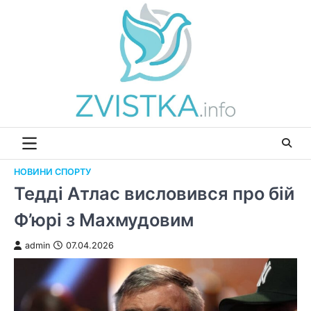
Перейти
до
вмісту
НОВИНИ СПОРТУ
Тедді Атлас висловився про бій
Ф’юрі з Махмудовим
admin
07.04.2026