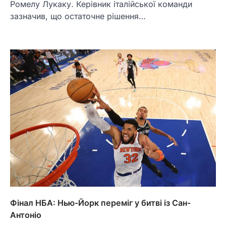
Ромелу Лукаку. Керівник італійської команди
зазначив, що остаточне рішення…
Фінал НБА: Нью-Йорк переміг у битві із Сан-
Антоніо