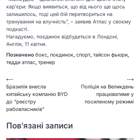
кар’єри: Якщо виявиться, що від нього ще щось
залишилось, тоді цей бій перетвориться на
тренування на влучність”, – заявив Атлас у своєму
подкасті.
Нагадуємо, поєдинок відбудеться в Лондоні,
Англія, 11 квітня.
Позначено
бокс
,
поєдинок
,
спорт
,
тайсон фьюри
,
тедди атлас
,
тренер
Навігація
⟵
⟶
Бразилія внесла
Поліція на Великдень
записів
китайську компанію ВYD
працюватиме у
до “реєстру
посиленому режимі
рабовласників”
Пов'язані записи