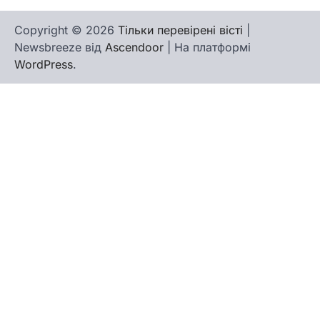
Copyright © 2026
Тільки перевірені вісті
|
Newsbreeze від
Ascendoor
| На платформі
WordPress
.