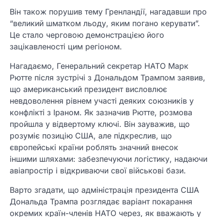
Він також порушив тему Гренландії, нагадавши про
“великий шматком льоду, яким погано керувати”.
Це стало черговою демонстрацією його
зацікавленості цим регіоном.
Нагадаємо, Генеральний секретар НАТО Марк
Рютте після зустрічі з Дональдом Трампом заявив,
що американський президент висловлює
невдоволення рівнем участі деяких союзників у
конфлікті з Іраном. Як зазначив Рютте, розмова
пройшла у відвертому ключі. Він зауважив, що
розуміє позицію США, але підкреслив, що
європейські країни роблять значний внесок
іншими шляхами: забезпечуючи логістику, надаючи
авіапростір і відкриваючи свої військові бази.
Варто згадати, що адміністрація президента США
Дональда Трампа розглядає варіант покарання
окремих країн-членів НАТО через, як вважають у