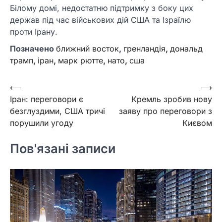
Білому домі, недостатню підтримку з боку цих
держав під час військових дій США та Ізраїлю
проти Ірану.
Позначено
ближний восток
,
гренландія
,
дональд
трамп
,
іран
,
марк рютте
,
нато
,
сша
Навігація
⟵
⟶
Іран: переговори є
Кремль зробив нову
записів
безглуздими, США тричі
заяву про переговори з
порушили угоду
Києвом
Пов'язані записи