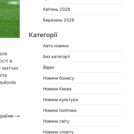
Квітень 2026
Березень 2026
Категорії
Авто новини
але
Без категорії
сті в
Відео
0 матчах
іта
Новини бізнесу
льйонів
Новини Києва
Новини культури
Новини політики
країни
⟶
Новини світу
Новини спорту