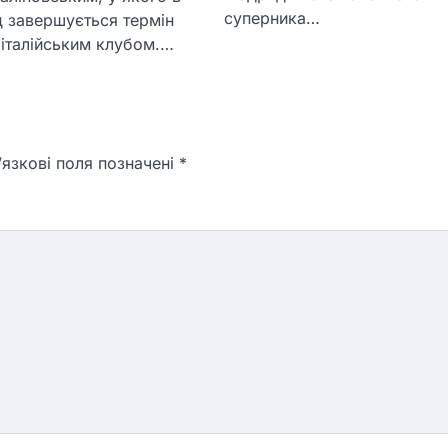
суперника…
од завершується термін
 італійським клубом.…
язкові поля позначені
*