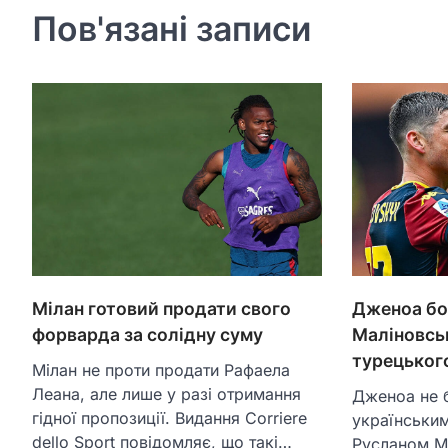
Пов'язані записи
Дженоа бо
Мілан готовий продати свого
Маліновськ
форварда за солідну суму
турецьког
Мілан не проти продати Рафаела
Леана, але лише у разі отримання
Дженоа не 
гідної пропозиції. Видання Corriere
українськи
dello Sport повідомляє, що такі…
Русланом Ма