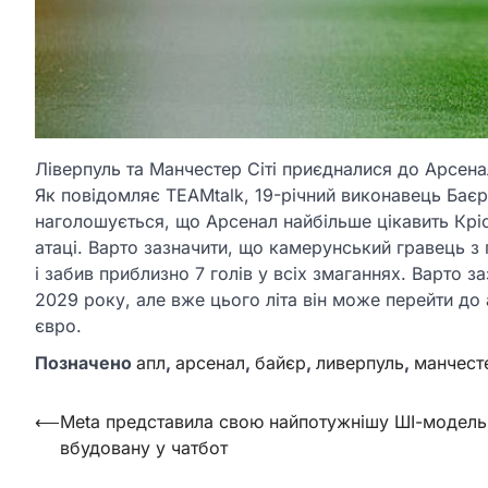
Ліверпуль та Манчестер Сіті приєдналися до Арсенал
Як повідомляє TEAMtalk, 19-річний виконавець Баєр
наголошується, що Арсенал найбільше цікавить Кріст
атаці. Варто зазначити, що камерунський гравець з 
і забив приблизно 7 голів у всіх змаганнях. Варто з
2029 року, але вже цього літа він може перейти до а
євро.
Позначено
апл
,
арсенал
,
байєр
,
ливерпуль
,
манчесте
Навігація
⟵
Meta представила свою найпотужнішу ШІ-модель
вбудовану у чатбот
записів