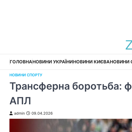
Перейти
до
вмісту
ГОЛОВНА
НОВИНИ УКРАЇНИ
НОВИНИ КИЄВА
НОВИНИ 
НОВИНИ СПОРТУ
Трансферна боротьба: ф
АПЛ
admin
09.04.2026