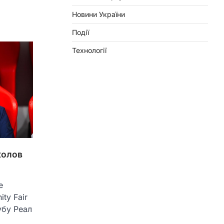
Новини України
Події
Технології
колов
е
ty Fair
убу Реал