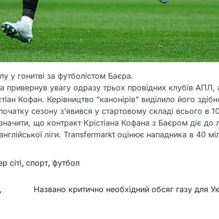
у у гонитві за футболістом Баєра.
а привернув увагу одразу трьох провідних клубів АПЛ, 
іан Кофан. Керівництво “канонірів” виділило його здібно
початку сезону з’явився у стартовому складі всього в 1
азначити, що контракт Крістіана Кофана з Баєром діє до л
нглійської ліги. Transfermarkt оцінює нападника в 40 мі
р сіті
,
спорт
,
футбол
,
Названо критично необхідний обсяг газу для У