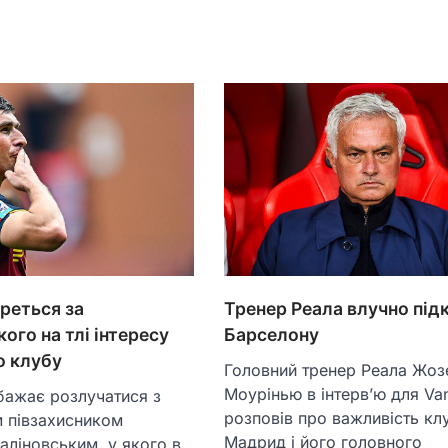
реться за
Тренер Реала влучно під
ого на тлі інтересу
Барселону
о клубу
Головний тренер Реала Жоз
Моурінью в інтерв’ю для Vani
бажає розлучатися з
розповів про важливість кл
м півзахисником
Мадрид і його головного
ліновським, у якого в