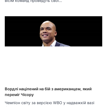
вісім команд проведуть свої…
Вордлі націлений на бій з американцем, який
переміг Чісору
Чемпіон світу за версією WBO у надважкій вазі