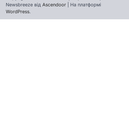
Newsbreeze від
Ascendoor
| На платформі
WordPress
.