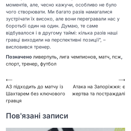
моментів, але, чесно кажучи, особливо не було
чого створювати. Ми багато разів намагалися
зустрічати їх високо, але вони перегравали нас у
боротьбі один на один. Думаю, те саме
відбувалося і в другому таймі: кілька разів наші
гравці виходили на перспективні позиції”, –
висловився тренер.
Позначено
ливерпуль
,
лига чемпионов
,
матч
,
псж
,
спорт
,
тренер
,
футбол
Навігація
⟵
⟶
АЗ підходить до матчу із
Атака на Запоріжжя: є
записів
Шахтарем без ключового
жертва та постраждалі
гравця
Пов'язані записи