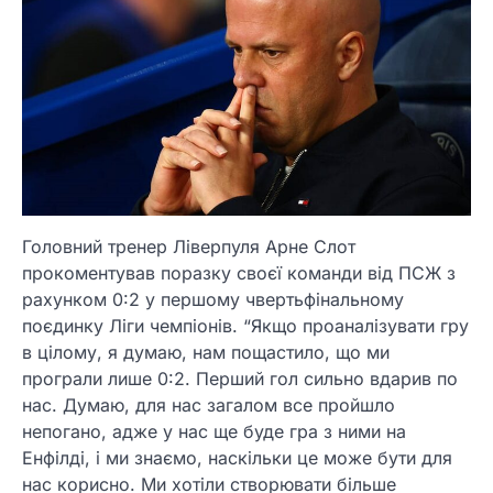
Головний тренер Ліверпуля Арне Слот
прокоментував поразку своєї команди від ПСЖ з
рахунком 0:2 у першому чвертьфінальному
поєдинку Ліги чемпіонів. “Якщо проаналізувати гру
в цілому, я думаю, нам пощастило, що ми
програли лише 0:2. Перший гол сильно вдарив по
нас. Думаю, для нас загалом все пройшло
непогано, адже у нас ще буде гра з ними на
Енфілді, і ми знаємо, наскільки це може бути для
нас корисно. Ми хотіли створювати більше