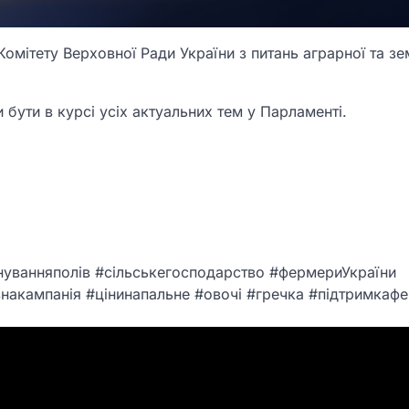
омітету Верховної Ради України з питань аграрної та зе
 бути в курсі усіх актуальних тем у Парламенті.
нуванняполів #сільськегосподарство #фермериУкраїни
накампанія #цінинапальне #овочі #гречка #підтримкаф