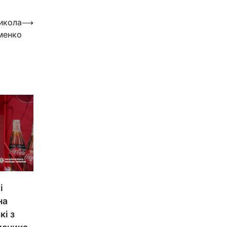
Микола
⟶
менко
і
на
кі з