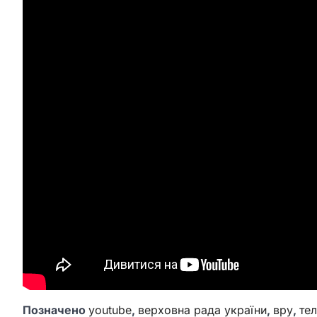
Позначено
youtube
,
верховна рада україни
,
вру
,
те