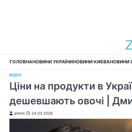
Перейти
до
вмісту
ГОЛОВНА
НОВИНИ УКРАЇНИ
НОВИНИ КИЄВА
НОВИНИ 
ВІДЕО
Ціни на продукти в Укра
дешевшають овочі | Дм
admin
24.03.2026