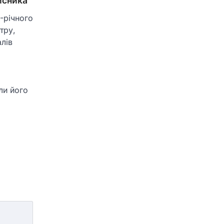
исника
-річного
тру,
алів
ли його