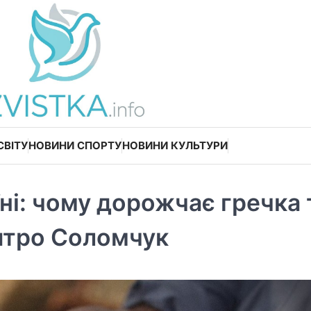
СВІТУ
НОВИНИ СПОРТУ
НОВИНИ КУЛЬТУРИ
їні: чому дорожчає гречка 
итро Соломчук