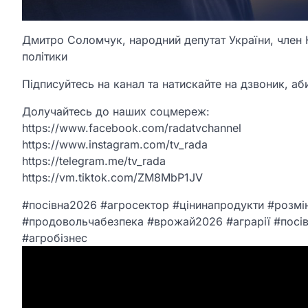
Дмитро Соломчук, народний депутат України, член К
політики
Підписуйтесь на канал та натискайте на дзвоник, аби
Долучайтесь до наших соцмереж:
https://www.facebook.com/radatvchannel
https://www.instagram.com/tv_rada
https://telegram.me/tv_rada
https://vm.tiktok.com/ZM8MbP1JV
#посівна2026 #агросектор #цінинапродукти #розмі
#продовольчабезпека #врожай2026 #аграрії #посів
#агробізнес