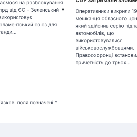
СБУ затримали зловм
ваємося на розблокування
лрд від ЄС – Зеленський
Оперативники викрили 19
 використовує
мешканця обласного цен
рламентський союз для
який здійснив серію підп
ганди…
автомобілів, що
використовувалися
військовослужбовцями.
Правоохоронці встанови
причетність до трьох…
язкові поля позначені
*