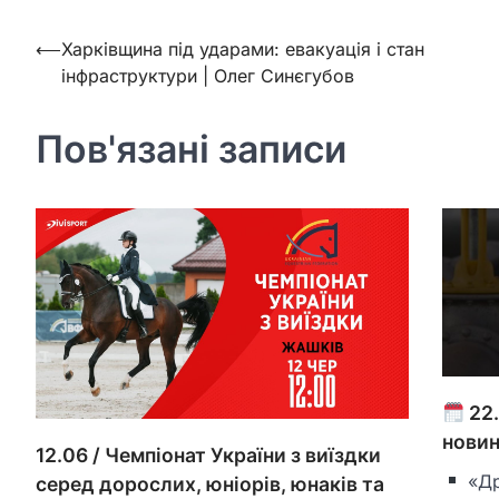
Навігація
⟵
Харківщина під ударами: евакуація і стан
інфраструктури | Олег Синєгубов
записів
Пов'язані записи
22
нови
12.06 / Чемпіонат України з виїздки
«Др
серед дорослих, юніорів, юнаків та