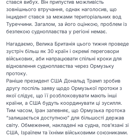
стався вибух. Він припустив можливість
зовнішнього втручання, однак наголосив, що
інцидент стався за межами територіальних вод
Туреччини. Загалом, за його оцінкою, проблем із
безпекою судноплавства у регіоні немає.
Нагадаємо, Велика Британія цього тижня проведе
зустріч більш як 30 країн і окремі переговори
військових, аби напрацювати спільні кроки для
відновлення судноплавства через Ормузьку
протоку.
Раніше президент США Дональд Трамп зробив
другу поспіль заяву щодо Ормузької протоки з
якої слідує, що її розблоковувати мають інші
країни, а США будуть координувати ці зусилля.
Тим часом, Іран запевняє, що Ормузька протока
“залишається доступною” для більшості держав
світу. Обмеження, накладені на судна, пов’язані зі
США, Ізраїлем та їхніми військовими союзниками.