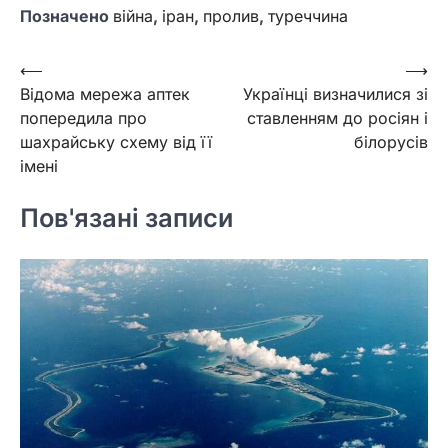
Позначено
війна
,
іран
,
пролив
,
туреччина
Навігація
⟵
⟶
Відома мережа аптек
Українці визначилися зі
записів
попередила про
ставленням до росіян і
шахрайську схему від її
білорусів
імені
Пов'язані записи