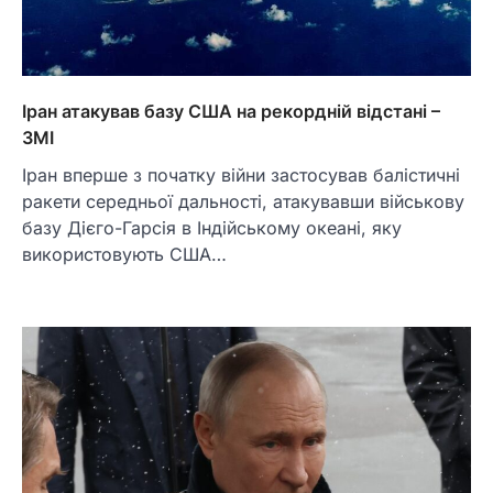
Іран атакував базу США на рекордній відстані –
ЗМІ
Іран вперше з початку війни застосував балістичні
ракети середньої дальності, атакувавши військову
базу Дієго-Гарсія в Індійському океані, яку
використовують США…