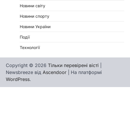
Новини світу
Новини спорту
Новини України
Події
Технології
Copyright © 2026
Тільки перевірені вісті
|
Newsbreeze від
Ascendoor
| На платформі
WordPress
.