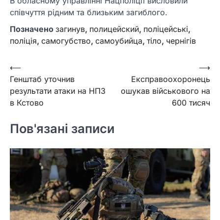
В обласному управлінні Нацполіції висловили
співчуття рідним та близьким загиблого.
Позначено
загинув
,
полицейский
,
поліцейські
,
поліція
,
самогубство
,
самоубийца
,
тіло
,
чернігів
Навігація
⟵
⟶
Генштаб уточнив
Експравоохоронець
записів
результати атаки на НПЗ
ошукав військового на
в Кстово
600 тисяч
Пов'язані записи