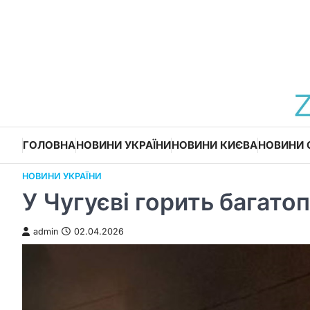
Перейти
до
вмісту
ГОЛОВНА
НОВИНИ УКРАЇНИ
НОВИНИ КИЄВА
НОВИНИ 
НОВИНИ УКРАЇНИ
У Чугуєві горить багато
admin
02.04.2026