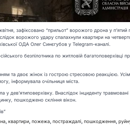
2 квітня, зафіксовано “прильот” ворожого дрона у п’ятий
аслідок ворожого удару спалахнули квартири на четверт
івської ОДА Олег Синєгубов у Telegram-каналі.
сійського безпілотника по житловій багатоповерхівці пр
ням та двоє жінок із гострою стресовою реакцією. Усім
гу, інформувала очільниця міста.
а у дев’ятиповерхівку. Внаслідок інциденту травмовані 
динку, пошкоджено скління вікон.
ів”
йна
,
квартири
,
пожежа
,
постраждалі
,
пошкодження
,
руйн