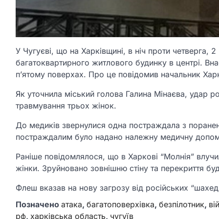
У Чугуєві, що на Харківщині, в ніч проти четверга, 
багатоквартирного житлового будинку в центрі. Вн
п’ятому поверхах. Про це повідомив начальник Харк
Як уточнила міський голова Галина Мінаєва, удар ро
травмування трьох жінок.
До медиків звернулися одна постраждала з поранен
постраждалим було надано належну медичну допомо
Раніше повідомлялося, що в Харкові “Молнія” влучил
жінки. Зруйновано зовнішню стіну та перекриття бу
Флеш вказав на нову загрозу від російських “шахед
Позначено
атака
,
багатоповерхівка
,
безпілотник
,
ві
рф
,
харківська область
,
чугуїв