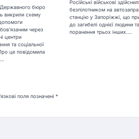
Російські військові здійснил
 Державного бюро
безпілотником на автозапр
нь викрили схему
станцію у Запоріжжі, що пр
 допомоги
до загибелі однієї людини т
бов’язаним через
поранення трьох інших.…
ні центри
ння та соціальної
Про це повідомила
а…
язкові поля позначені
*