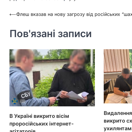
Навігація
⟵
Флеш вказав на нову загрозу від російських “ша
записів
Пов'язані записи
Видалення 
В Україні викрито вісім
викрито с
проросійських інтернет-
ухилянтам
агітаторів