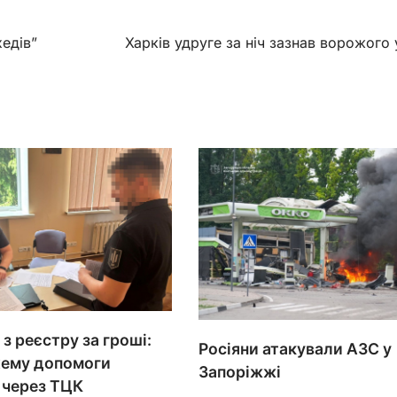
хедів”
Харків удруге за ніч зазнав ворожого
з реєстру за гроші:
Росіяни атакували АЗС у
хему допомоги
Запоріжжі
 через ТЦК