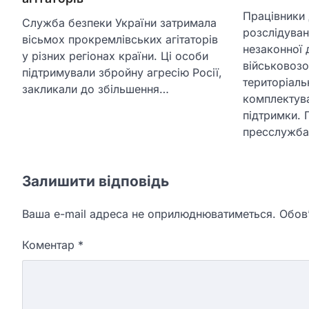
Працівники
Служба безпеки України затримала
розслідува
вісьмох прокремлівських агітаторів
незаконної
у різних регіонах країни. Ці особи
військовозо
підтримували збройну агресію Росії,
територіаль
закликали до збільшення…
комплектува
підтримки. 
пресслужб
Залишити відповідь
Ваша e-mail адреса не оприлюднюватиметься.
Обов’
Коментар
*