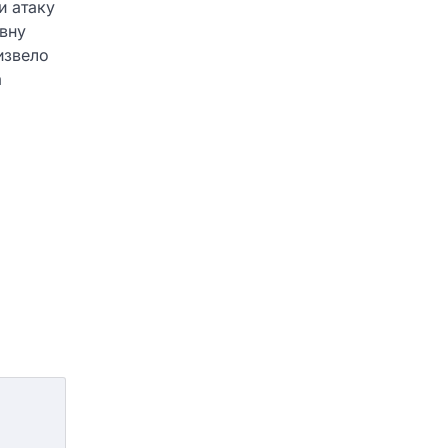
и атаку
авну
извело
а