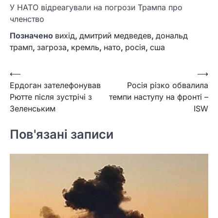
У НАТО відреагували на погрози Трампа про
членство
Позначено
вихід
,
дмитрий медведев
,
дональд
трамп
,
загроза
,
кремль
,
нато
,
росія
,
сша
Навігація
⟵
⟶
Ердоган зателефонував
Росія різко обвалила
записів
Рютте після зустрічі з
темпи наступу на фронті –
Зеленським
ISW
Пов'язані записи