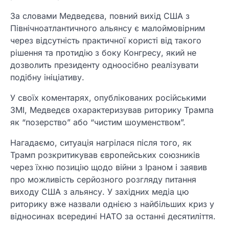
За словами Медведєва, повний вихід США з
Північноатлантичного альянсу є малоймовірним
через відсутність практичної користі від такого
рішення та протидію з боку Конгресу, який не
дозволить президенту одноосібно реалізувати
подібну ініціативу.
У своїх коментарях, опублікованих російськими
ЗМІ, Медведєв охарактеризував риторику Трампа
як “позерство” або “чистим шоуменством”.
Нагадаємо, ситуація нагрілася після того, як
Трамп розкритикував європейських союзників
через їхню позицію щодо війни з Іраном і заявив
про можливість серйозного розгляду питання
виходу США з альянсу. У західних медіа цю
риторику вже назвали однією з найбільших криз у
відносинах всередині НАТО за останні десятиліття.