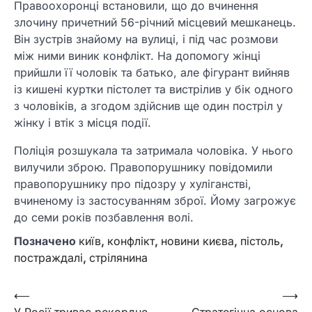
Правоохоронці встановили, що до вчинення
злочину причетний 56-річний місцевий мешканець.
Він зустрів знайому на вулиці, і під час розмови
між ними виник конфлікт. На допомогу жінці
прийшли її чоловік та батько, але фігурант вийняв
із кишені куртки пістолет та вистрілив у бік одного
з чоловіків, а згодом здійснив ще один постріл у
жінку і втік з місця події.
Поліція розшукала та затримала чоловіка. У нього
вилучили зброю. Правопорушнику повідомили
правопорушнику про підозру у хуліганстві,
вчиненому із застосуванням зброї. Йому загрожує
до семи років позбавлення волі.
Позначено
київ
,
конфлікт
,
новини києва
,
пістоль
,
постраждалі
,
стрілянина
Навігація
⟵
⟶
У Росії триває рекордне
Стратегічна основа