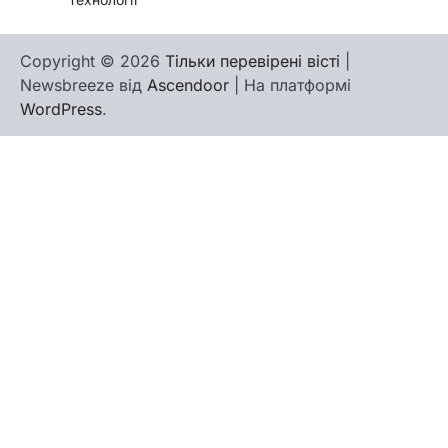
Copyright © 2026
Тільки перевірені вісті
|
Newsbreeze від
Ascendoor
| На платформі
WordPress
.