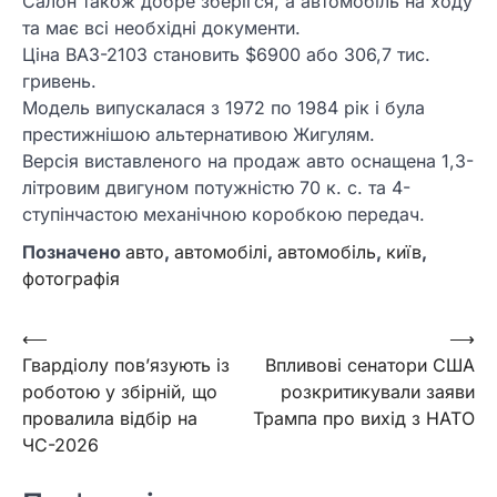
Салон також добре зберігся, а автомобіль на ходу
та має всі необхідні документи.
Ціна ВАЗ-2103 становить $6900 або 306,7 тис.
гривень.
Модель випускалася з 1972 по 1984 рік і була
престижнішою альтернативою Жигулям.
Версія виставленого на продаж авто оснащена 1,3-
літровим двигуном потужністю 70 к. с. та 4-
ступінчастою механічною коробкою передач.
Позначено
авто
,
автомобілі
,
автомобіль
,
київ
,
фотографія
Навігація
⟵
⟶
Гвардіолу пов’язують із
Впливові сенатори США
записів
роботою у збірній, що
розкритикували заяви
провалила відбір на
Трампа про вихід з НАТО
ЧС-2026