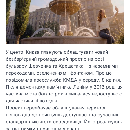
У центрі Києва планують облаштувати новий
безбар’єрний громадський простір на розі
бульвару Шевченка та Хрещатика – з наземними
переходами, озелененням і фонтаном. Про це
повідомила пресслужба КМДА у середу, 8 квітня.
Після демонтажу пам’ятника Леніну у 2013 році ця
частина міста багато років лишалася недоступною
для частини пішоходів.
Проєкт передбачає облаштування території
відповідно до принципів доступності та сучасних
стандартів міського середовища. Його реалізують
за підтримки та участі меценатів.