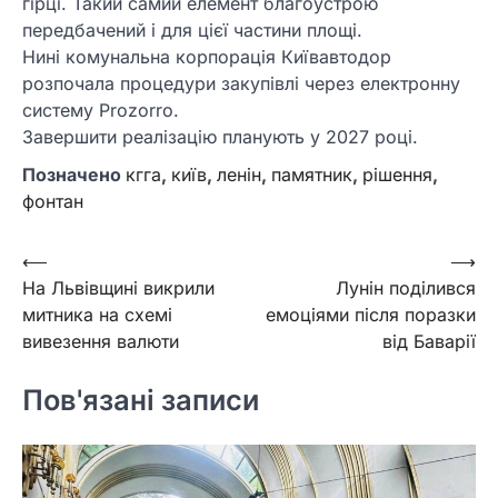
гірці. Такий самий елемент благоустрою
передбачений і для цієї частини площі.
Нині комунальна корпорація Київавтодор
розпочала процедури закупівлі через електронну
систему Prozorro.
Завершити реалізацію планують у 2027 році.
Позначено
кгга
,
київ
,
ленін
,
памятник
,
рішення
,
фонтан
Навігація
⟵
⟶
На Львівщині викрили
Лунін поділився
записів
митника на схемі
емоціями після поразки
вивезення валюти
від Баварії
Пов'язані записи