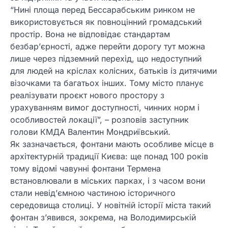
“Нині площа перед Бессарабським ринком не
використовується як повноцінний громадський
простір. Вона не відповідає стандартам
безбарʼєрності, адже перейти дорогу тут можна
лише через підземний перехід, що недоступний
для людей на кріслах колісних, батьків із дитячими
візочками та багатьох інших. Тому місто планує
реалізувати проєкт нового простору з
урахуванням вимог доступності, чинних норм і
особливостей локації”, – розповів заступник
голови КМДА Валентин Мондриївський.
Як зазначається, фонтани мають особливе місце в
архітектурній традиції Києва: ще понад 100 років
тому відомі чавунні фонтани Термена
встановлювали в міських парках, і з часом вони
стали невід’ємною частиною історичного
середовища столиці. У новітній історії міста такий
фонтан з’явився, зокрема, на Володимирській