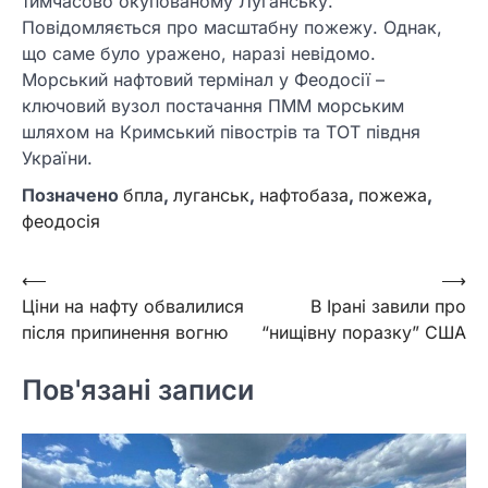
тимчасово окупованому Луганську.
Повідомляється про масштабну пожежу. Однак,
що саме було уражено, наразі невідомо.
Морський нафтовий термінал у Феодосії –
ключовий вузол постачання ПММ морським
шляхом на Кримський півострів та ТОТ півдня
України.
Позначено
бпла
,
луганськ
,
нафтобаза
,
пожежа
,
феодосія
Навігація
⟵
⟶
Ціни на нафту обвалилися
В Ірані завили про
записів
після припинення вогню
“нищівну поразку” США
Пов'язані записи