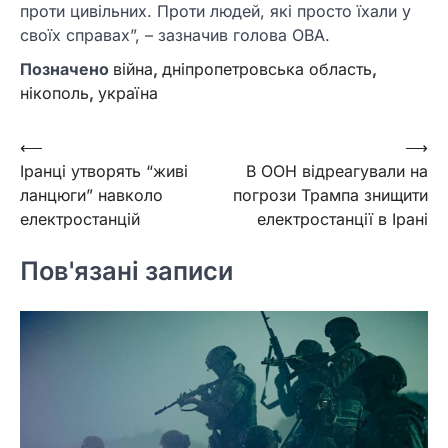
проти цивільних. Проти людей, які просто їхали у
своїх справах”, – зазначив голова ОВА.
Позначено
війна
,
дніпропетровська область
,
нікополь
,
україна
Навігація
⟵
⟶
Іранці утворять “живі
В ООН відреагували на
записів
ланцюги” навколо
погрози Трампа знищити
електростанцій
електростанції в Ірані
Пов'язані записи