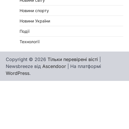
Новини світу
Новини спорту
Новини України
Події
Технології
Copyright © 2026
Тільки перевірені вісті
|
Newsbreeze від
Ascendoor
| На платформі
WordPress
.