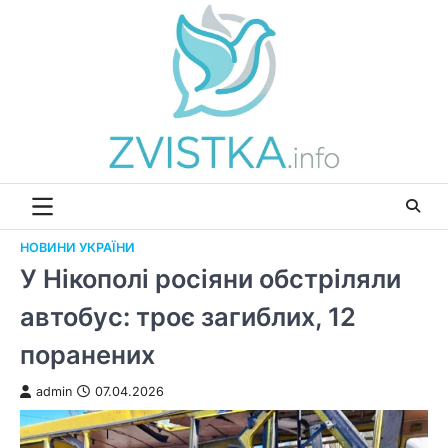
Перейти
до
вмісту
НОВИНИ УКРАЇНИ
У Нікополі росіяни обстріляли
автобус: троє загиблих, 12
поранених
admin
07.04.2026