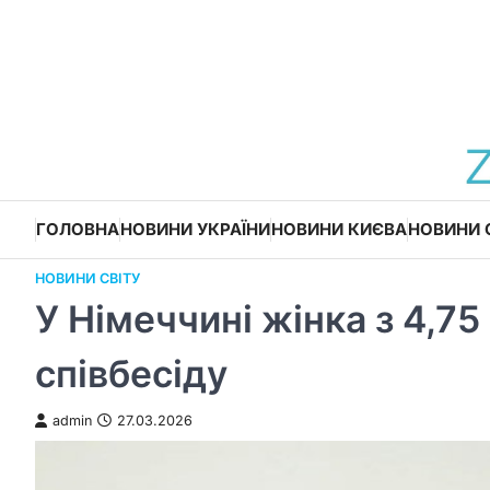
Перейти
до
вмісту
ГОЛОВНА
НОВИНИ УКРАЇНИ
НОВИНИ КИЄВА
НОВИНИ 
НОВИНИ СВІТУ
У Німеччині жінка з 4,7
співбесіду
admin
27.03.2026