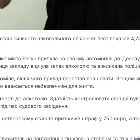
 стані сильного алкогольного сп’яніння: тест показав 4,7
нка міста Рагун прибула на своєму автомобілі до Дессау
ниця закладу відчула запах алкоголю та викликала поліці
роміле, після чого прилад перестав працювати. Згодом а
що вважається небезпечним для життя.
ності до алкоголю. Здатність контролювати свої дії бул
під час судового засідання.
 нетверезому стані та призначив штраф у 750 євро, а т
ужитель на вантажівці зіткнувся із стовпом та втік з м