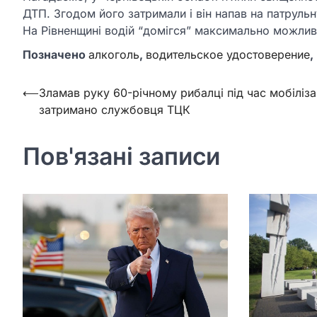
ДТП. Згодом його затримали і він напав на патрульн
На Рівненщині водій “домігся” максимально можлив
Позначено
алкоголь
,
водительское удостоверение
,
Навігація
⟵
Зламав руку 60-річному рибалці під час мобілізац
затримано службовця ТЦК
записів
Пов'язані записи