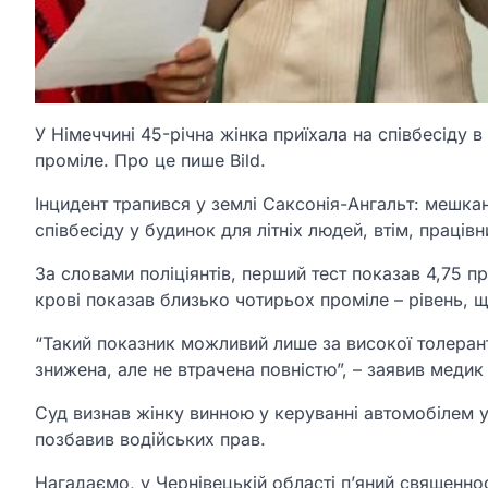
У Німеччині 45-річна жінка приїхала на співбесіду в
проміле. Про це пише Bild.
Інцидент трапився у землі Саксонія-Ангальт: мешка
співбесіду у будинок для літніх людей, втім, праців
За словами поліціянтів, перший тест показав 4,75 п
крові показав близько чотирьох проміле – рівень, 
“Такий показник можливий лише за високої толерант
знижена, але не втрачена повністю”, – заявив медик 
Суд визнав жінку винною у керуванні автомобілем у
позбавив водійських прав.
Нагадаємо, у Чернівецькій області п’яний священносл