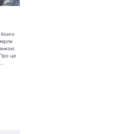
8
 Конго
мерли
манкою
 Про це
.…