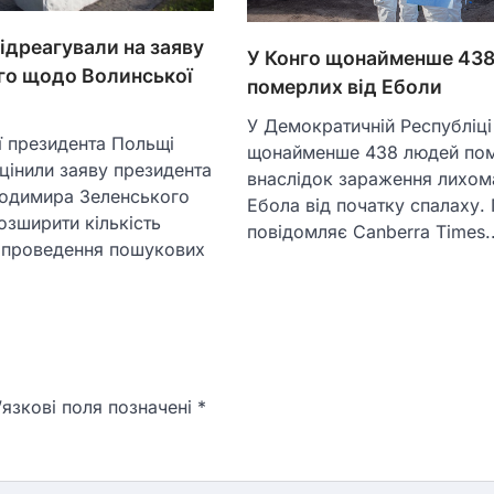
ідреагували на заяву
У Конго щонайменше 43
го щодо Волинської
померлих від Еболи
У Демократичній Республіці
ї президента Польщі
щонайменше 438 людей по
цінили заяву президента
внаслідок зараження лихо
лодимира Зеленського
Ебола від початку спалаху.
озширити кількість
повідомляє Canberra Times
а проведення пошукових
язкові поля позначені
*