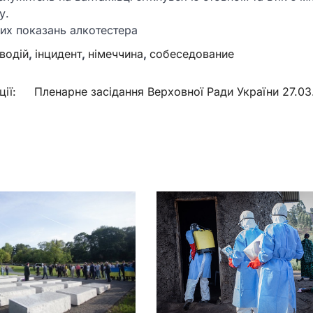
у.
их показань алкотестера
водій
,
інцидент
,
німеччина
,
собеседование
ії:
Пленарне засідання Верховної Ради України 27.0