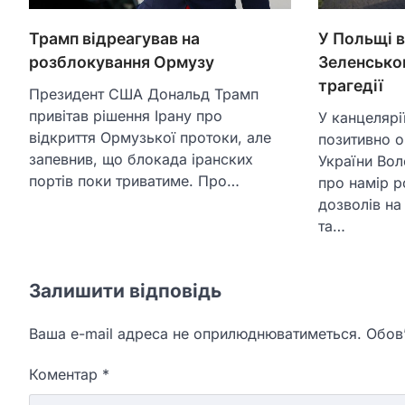
У Польщі в
Трамп відреагував на
Зеленсько
розблокування Ормузу
трагедії
Президент США Дональд Трамп
привітав рішення Ірану про
У канцелярі
відкриття Ормузької протоки, але
позитивно о
запевнив, що блокада іранских
України Во
портів поки триватиме. Про…
про намір р
дозволів н
та…
Залишити відповідь
Ваша e-mail адреса не оприлюднюватиметься.
Обов’
Коментар
*