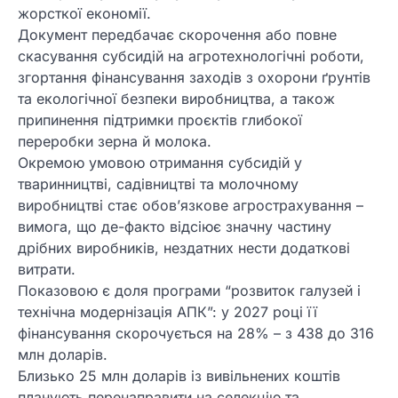
жорсткої економії.
Документ передбачає скорочення або повне
скасування субсидій на агротехнологічні роботи,
згортання фінансування заходів з охорони ґрунтів
та екологічної безпеки виробництва, а також
припинення підтримки проєктів глибокої
переробки зерна й молока.
Окремою умовою отримання субсидій у
тваринництві, садівництві та молочному
виробництві стає обов’язкове агрострахування –
вимога, що де-факто відсіює значну частину
дрібних виробників, нездатних нести додаткові
витрати.
Показовою є доля програми “розвиток галузей і
технічна модернізація АПК”: у 2027 році її
фінансування скорочується на 28% – з 438 до 316
млн доларів.
Близько 25 млн доларів із вивільнених коштів
планують перенаправити на селекцію та