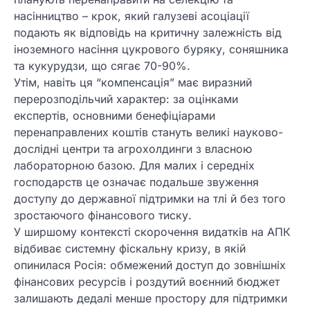
насінництво – крок, який галузеві асоціації
подають як відповідь на критичну залежність від
іноземного насіння цукрового буряку, соняшника
та кукурудзи, що сягає 70-90%.
Утім, навіть ця “компенсація” має виразний
перерозподільчий характер: за оцінками
експертів, основними бенефіціарами
перенаправлених коштів стануть великі науково-
дослідні центри та агрохолдинги з власною
лабораторною базою. Для малих і середніх
господарств це означає подальше звуження
доступу до державної підтримки на тлі й без того
зростаючого фінансового тиску.
У ширшому контексті скорочення видатків на АПК
відбиває системну фіскальну кризу, в якій
опинилася Росія: обмежений доступ до зовнішніх
фінансових ресурсів і роздутий воєнний бюджет
залишають дедалі менше простору для підтримки