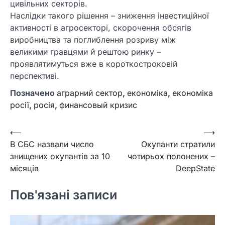
цивільних секторів.
Наслідки такого рішення – зниження інвестиційної
активності в агросекторі, скорочення обсягів
виробництва та поглиблення розриву між
великими гравцями й рештою ринку –
проявлятимуться вже в короткостроковій
перспективі.
Позначено
аграрний сектор
,
економіка
,
економіка
росії
,
росія
,
финансовый кризис
Навігація
⟵
⟶
В СБС назвали число
Окупанти стратили
записів
знищених окупантів за 10
чотирьох полонених –
місяців
DeepState
Пов'язані записи