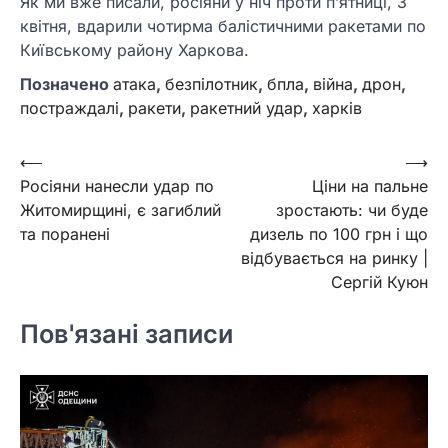
Як ми вже писали, росіяни у ніч проти п’ятниці, 3
квітня, вдарили чотирма балістичними ракетами по
Київському району Харкова.
Позначено
атака
,
безпілотник
,
бпла
,
війна
,
дрон
,
постраждалі
,
ракети
,
ракетний удар
,
харків
Навігація
⟵
⟶
Росіяни нанесли удар по
Ціни на пальне
записів
Житомирщині, є загиблий
зростають: чи буде
та поранені
дизель по 100 грн і що
відбувається на ринку |
Сергій Куюн
Пов'язані записи