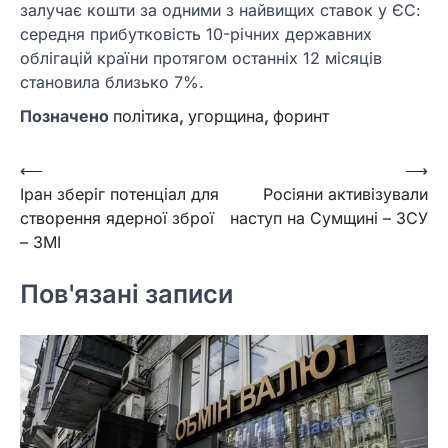
залучає кошти за одними з найвищих ставок у ЄС:
середня прибутковість 10-річних державних
облігацій країни протягом останніх 12 місяців
становила близько 7%.
Позначено
політика
,
угорщина
,
форинт
Навігація
⟵
⟶
Іран зберіг потенціал для
Росіяни активізували
записів
створення ядерної зброї
наступ на Сумщині – ЗСУ
– ЗМІ
Пов'язані записи