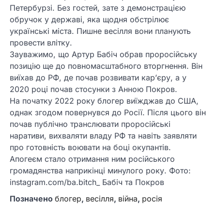
Петербурзі. Без гостей, зате з демонстрацією
обручок у державі, яка щодня обстрілює
українські міста. Пишне весілля вони планують
провести влітку.
Зауважимо, що Артур Бабіч обрав проросійську
позицію ще до повномасштабного вторгнення. Він
виїхав до РФ, де почав розвивати кар’єру, а у
2020 році почав стосунки з Анною Покров.
На початку 2022 року блогер виїжджав до США,
однак згодом повернувся до Росії. Після цього він
почав публічно транслювати проросійські
наративи, вихваляти владу РФ та навіть заявляти
про готовність воювати на боці окупантів.
Апогеєм стало отримання ним російського
громадянства наприкінці минулого року. Фото:
instagram.com/ba.bitch_ Бабіч та Покров
Позначено
блогер
,
весілля
,
війна
,
росія