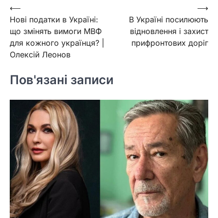
Навігація
⟵
⟶
Нові податки в Україні:
В Україні посилюють
записів
що змінять вимоги МВФ
відновлення і захист
для кожного українця? |
прифронтових доріг
Олексій Леонов
Пов'язані записи