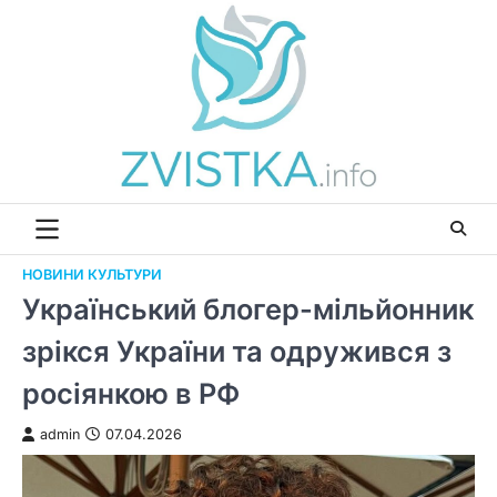
Перейти
до
вмісту
НОВИНИ КУЛЬТУРИ
Український блогер-мільйонник
зрікся України та одружився з
росіянкою в РФ
admin
07.04.2026