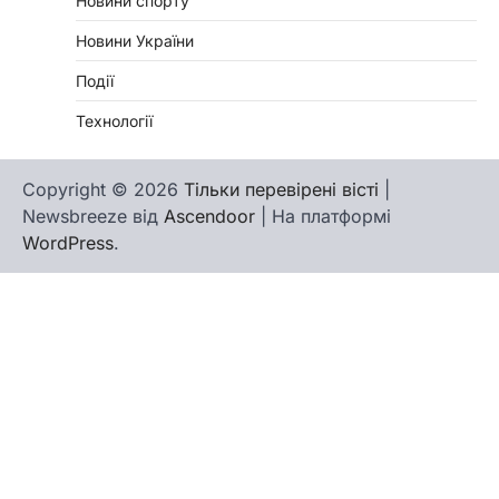
Новини спорту
Новини України
Події
Технології
Copyright © 2026
Тільки перевірені вісті
|
Newsbreeze від
Ascendoor
| На платформі
WordPress
.