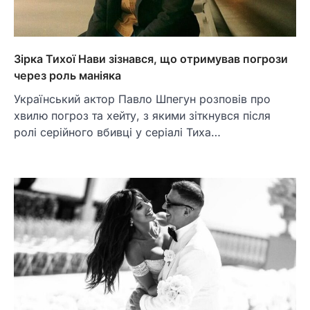
Зірка Тихої Нави зізнався, що отримував погрози
через роль маніяка
Український актор Павло Шпегун розповів про
хвилю погроз та хейту, з якими зіткнувся після
ролі серійного вбивці у серіалі Тиха…