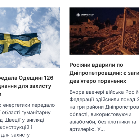
Росіяни вдарили по
Дніпропетровщині: є заг
редала Одещині 126
дев’ятеро поранених
днання для захисту
Вчора ввечері війська Росій
и
Федерації здійснили понад 
о енергетики передало
на три райони Дніпропетров
 області гуманітарну
області, використовуючи
д Швеції у вигляді
авіабомби, безпілотники та
конструкцій і
артилерію. У…
 для захисту