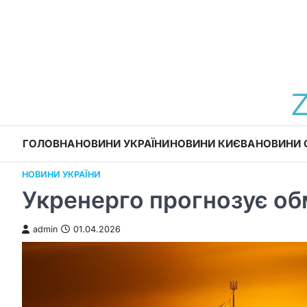
Перейти
до
вмісту
ГОЛОВНА
НОВИНИ УКРАЇНИ
НОВИНИ КИЄВА
НОВИНИ 
НОВИНИ УКРАЇНИ
Укренерго прогнозує об
admin
01.04.2026