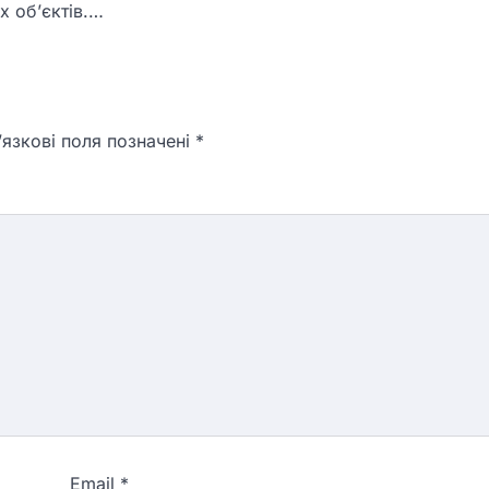
х об’єктів.…
язкові поля позначені
*
Email
*