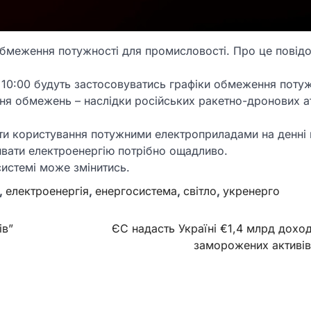
и обмеження потужності для промисловості. Про це повід
 до 10:00 будуть застосовуватись графіки обмеження поту
ня обмежень – наслідки російських ракетно-дронових а
ти користування потужними електроприладами на денні 
оживати електроенергію потрібно ощадливо.
системі може змінитись.
,
електроенергія
,
енергосистема
,
світло
,
укренерго
ів”
ЄС надасть Україні €1,4 млрд доход
заморожених активів