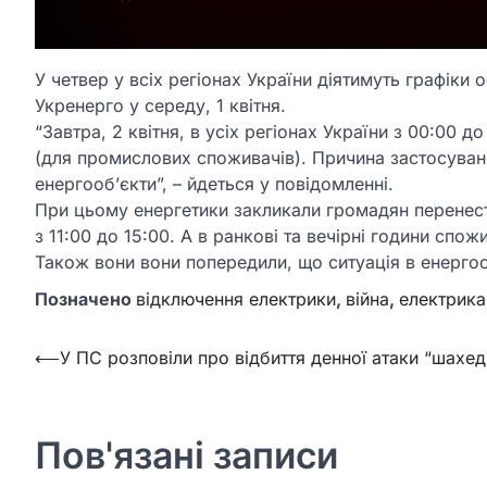
У четвер у всіх регіонах України діятимуть графік
Укренерго у середу, 1 квітня.
“Завтра, 2 квітня, в усіх регіонах України з 00:00
(для промислових споживачів). Причина застосуван
енергооб’єкти”, – йдеться у повідомленні.
При цьому енергетики закликали громадян перенес
з 11:00 до 15:00. А в ранкові та вечірні години сп
Також вони вони попередили, що ситуація в енерго
Позначено
відключення електрики
,
війна
,
електрика
Навігація
⟵
У ПС розповіли про відбиття денної атаки “шахед
записів
Пов'язані записи