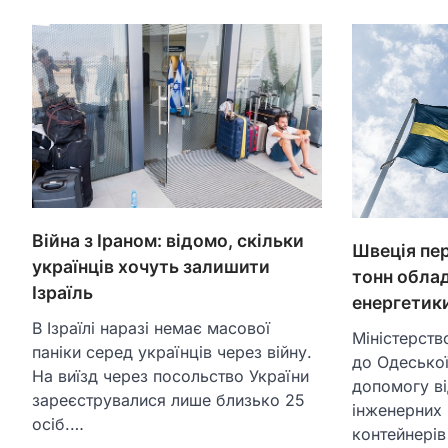
Війна з Іраном: відомо, скільки
Швеція пе
українців хочуть залишити
тонн обла
Ізраїль
енергетик
В Ізраїлі наразі немає масової
Міністерств
паніки серед українців через війну.
до Одеської
На виїзд через посольство України
допомогу ві
зареєструвалися лише близько 25
інженерних 
осіб.…
контейнерів