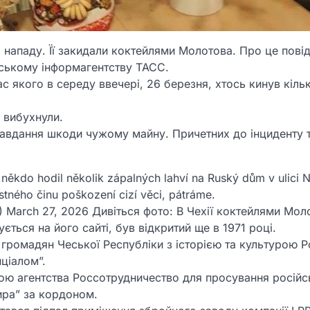
а нападу. Її закидали коктейлями Молотова. Про це пові
тському інформагентству ТАСС.
ас якого в середу ввечері, 26 березня, хтось кинув кіль
е вибухнули.
авдання шкоди чужому майну. Причетних до інциденту 
někdo hodil několik zápalných lahví na Ruský dům v ulici 
estného činu poškození cizí věci, pátráme.
) March 27, 2026 Дивіться фото: В Чехії коктейлями Мол
ться на його сайті, був відкритий ще в 1971 році.
громадян Чеської Республіки з історією та культурою Ро
нціалом”.
ідою агентства Россотрудничество для просування російс
мира” за кордоном.