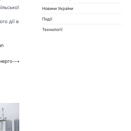
P
їльської
Новини України
Події
го дії в
Технології
чп
енерго
⟶