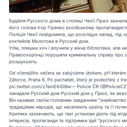
Будівля Русского дома в столиці Чехії Празі зазнал
його голова Ігор Гіренко російському пропагандис
Поліція Чехії повідомила, що розслідує напад, під ч
коктейлів Молотова в Русский дом.
Утім, пляшки хоч і влучили у вікна бібліотеки, але н
Правоохоронці порушили кримінальну справу про з
розшукують.
Od včerejšího večera se zabýváme útokem, při kterém 
Zátorce, Praha 6. Po pachateli, který je podezřelý z tr
pic.twitter.com/z7amEKiDBw— Policie ČR (@PolicieCZ
закидали Русский дом Русский дом у Празі, як вказує
Він називає своїм головним завданням “знайомство 
традиціями народів, що населяють країну та її поте
Критики зазначають, що такі установи діють під ег
інтересів, пропаганди та підтримки ідеї “русского 