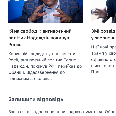
“Я на свободі”: антивоєнний
ЗМІ розві
політик Надєждін покинув
у зверненні
Росію
Цієї ночі п
Трамп у сво
Колишній кандидат у президенти
офіційно ог
Росії, антивоєнний політик Борис
військового
Надєждін, покинув РФ і переїхав до
Про…
Франції. Відеозвернення до
підписників, яке він…
Залишити відповідь
Ваша e-mail адреса не оприлюднюватиметься.
Обов’