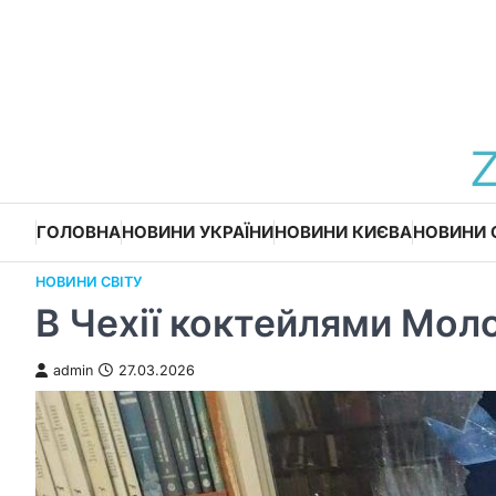
Перейти
до
вмісту
ГОЛОВНА
НОВИНИ УКРАЇНИ
НОВИНИ КИЄВА
НОВИНИ 
НОВИНИ СВІТУ
В Чехії коктейлями Мол
admin
27.03.2026