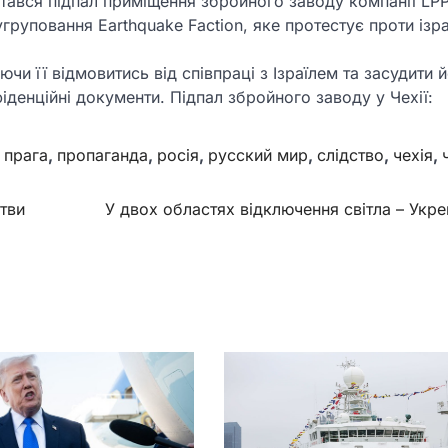
стався підпал приміщення збройного заводу компанії LP
груповання Earthquake Faction, яке протестує проти ізра
и її відмовитись від співпраці з Ізраїлем та засудити йо
іденційні документи. Підпал збройного заводу у Чехії:
,
прага
,
пропаганда
,
росія
,
русский мир
,
слідство
,
чехія
,
тви
У двох областях відключення світла – Укр