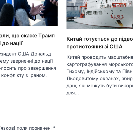
дали, що скаже Трамп
Китай готується до підв
 до нації
протистояння зі США
резидент США Дональд
Китай проводить масштабн
єму зверненні до нації
картографування морського
олосить про завершення
Тихому, Індійському та Пів
 конфлікту з Іраном.
Льодовитому океанах, зби
дані, які можуть бути викор
для…
язкові поля позначені
*