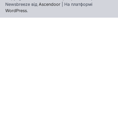
Newsbreeze від
Ascendoor
| На платформі
WordPress
.