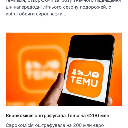
темпами, створюючи загрозу значного підвищення
цін напередодні літнього сезону подорожей. У
квітні обсяги сирої нафти…
Єврокомісія оштрафувала Temu на €200 млн
Єврокомісія оштрафувала на 200 млн євро