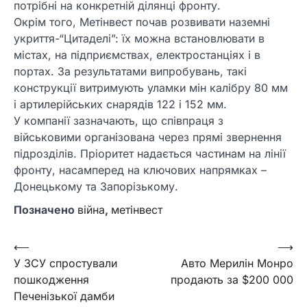
потрібні на конкретній ділянці фронту.
Окрім того, Метінвест почав розвивати наземні
укриття-“Цитаделі”: їх можна встановлювати в
містах, на підприємствах, електростанціях і в
портах. За результатами випробувань, такі
конструкції витримують уламки мін калібру 80 мм
і артилерійських снарядів 122 і 152 мм.
У компанії зазначають, що співпраця з
військовими організована через прямі звернення
підрозділів. Пріоритет надається частинам на лінії
фронту, насамперед на ключових напрямках –
Донецькому та Запорізькому.
Позначено
війна
,
метінвест
Навігація
⟵
⟶
У ЗСУ спростували
Авто Мерилін Монро
записів
пошкодження
продають за $200 000
Печенізької дамби