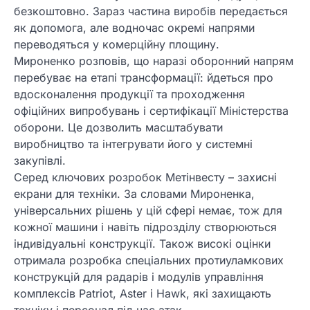
безкоштовно. Зараз частина виробів передається
як допомога, але водночас окремі напрями
переводяться у комерційну площину.
Мироненко розповів, що наразі оборонний напрям
перебуває на етапі трансформації: йдеться про
вдосконалення продукції та проходження
офіційних випробувань і сертифікації Міністерства
оборони. Це дозволить масштабувати
виробництво та інтегрувати його у системні
закупівлі.
Серед ключових розробок Метінвесту – захисні
екрани для техніки. За словами Мироненка,
універсальних рішень у цій сфері немає, тож для
кожної машини і навіть підрозділу створюються
індивідуальні конструкції. Також високі оцінки
отримала розробка спеціальних протиуламкових
конструкцій для радарів і модулів управління
комплексів Patriot, Aster і Hawk, які захищають
техніку і персонал під час атак.