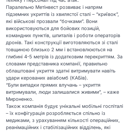
Паралельно Метінвест розвиває і напрям
підземних укриттів із хвилястої сталі – “криївок”,
які військові прозвали “бочками”. Вони
використовуються для бойових позицій,
командних пунктів, шпиталів і роботи операторів
дронів. Такі конструкції виготовляються зі сталі
товщиною близько 2 мм і встановлюються на
глибині 4-5 метрів із додатковим перекриттям. За
словами представника компанії, правильно
облаштовані укриття здатні витримувати навіть
удари керованих авіабомб (КАБів).
“Були випадки прямих влучань – укриття
витримували, люди залишалися живими”, – каже
Мироненко.
Також компанія будує унікальні мобільні госпіталі
– їх конфігурація розробляється спільно із
медиками, з урахуванням кількості операційних,
реанімаційних і стабілізаційних відділень, які