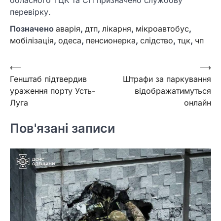
перевірку.
Позначено
аварія
,
дтп
,
лікарня
,
мікроавтобус
,
мобілізація
,
одеса
,
пенсионерка
,
слідство
,
тцк
,
чп
Навігація
⟵
⟶
Генштаб підтвердив
Штрафи за паркування
записів
ураження порту Усть-
відображатимуться
Луга
онлайн
Пов'язані записи