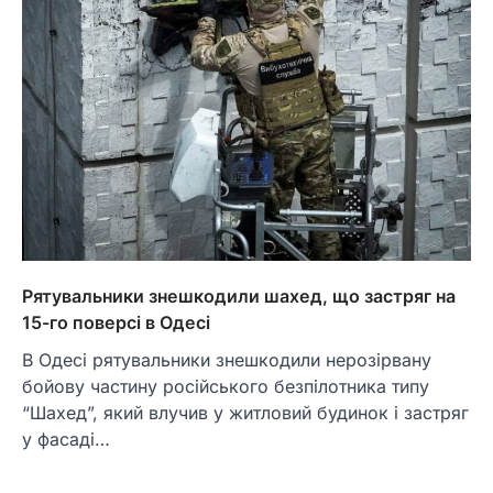
Рятувальники знешкодили шахед, що застряг на
15-го поверсі в Одесі
В Одесі рятувальники знешкодили нерозірвану
бойову частину російського безпілотника типу
“Шахед”, який влучив у житловий будинок і застряг
у фасаді…