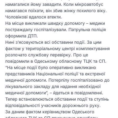
намагалися йому завадити. Коли мікроавтобус
намагався поїхати, він збив жінку похилого віку.
Чоловікові вдалося втекти.
На місце викликали швидку допомогу – медики
постраждалу госпіталізували. Патрульна поліція
оформила ДТП.
Нині з’ясовуються всі обставини події. За цим
фактом у територіальному центрі комплектування
розпочато службову перевірку. Про це
повідомили в Одеському обласному ТЦК та СП.
“На місце події було оперативно викликано
представників Національної поліції та екстреної
медичної допомоги. Потерпілу госпіталізовано до
лікувального закладу для надання необхідної
медичної допомоги”, – йдеться в повідомленні.
Тепер встановлюються обставини події та ступінь
відповідальності учасників дорожнього руху.
За даним фактом керівництвом Одеського
обласного ТЦК та СП призначено службову