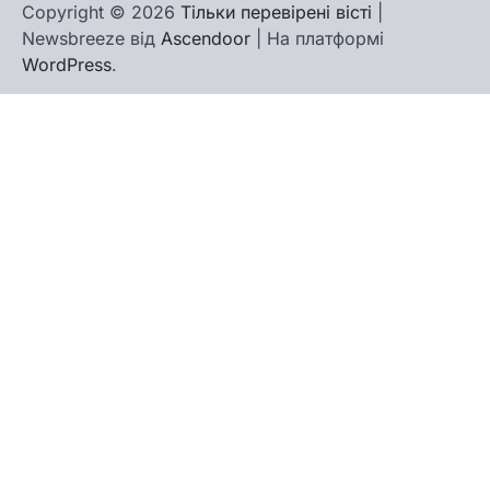
Copyright © 2026
Тільки перевірені вісті
|
Newsbreeze від
Ascendoor
| На платформі
WordPress
.