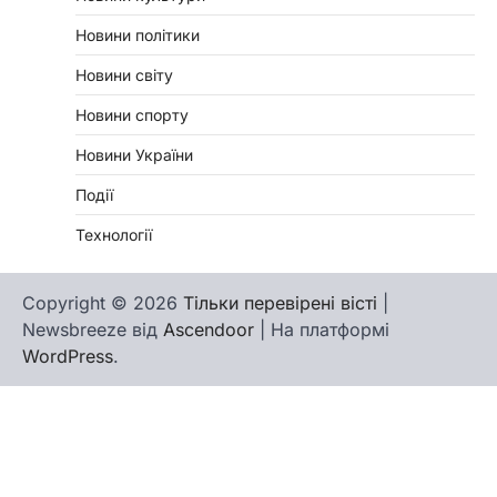
Новини політики
Новини світу
Новини спорту
Новини України
Події
Технології
Copyright © 2026
Тільки перевірені вісті
|
Newsbreeze від
Ascendoor
| На платформі
WordPress
.