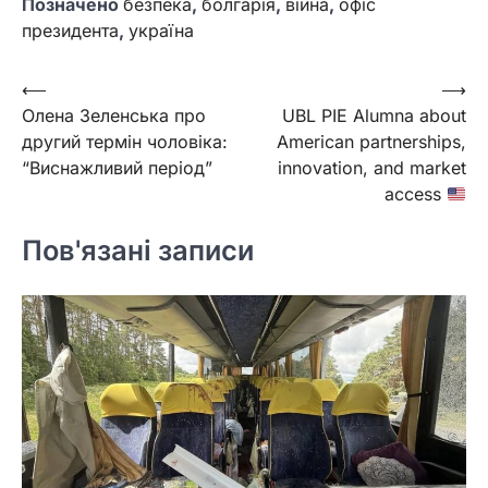
Позначено
безпека
,
болгарія
,
війна
,
офіс
президента
,
україна
Навігація
⟵
⟶
Олена Зеленська про
UBL PIE Alumna about
записів
другий термін чоловіка:
American partnerships,
“Виснажливий період”
innovation, and market
access
Пов'язані записи