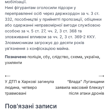
мобілізації.
Нині фігурантам оголосили підозри у
переправленні осіб через держкордон за ч. 3 ст.
332, пособництві у прийнятті пропозиції, обіцянки
або одержанні неправомірної вигоди службовою
особою за ч. 5 ст. 27, чч. 2, 3 ст. 368 та
зловживанні впливом за чч. 2, 3 ст. 369-2 ККУ.
Зловмисникам загрожує до десяти років
ув’язнення з конфіскацією майна.
Позначено
поліція
,
сбу
,
слідство
,
схема
,
україна
,
ухилянти
Навігація
⟵
⟶
У ДТП в Харкові загинула
“Влада” Луганщини
записів
людина, четверо
заявила масовий блекаут
травмовані
після атаки дронів
Пов'язані записи