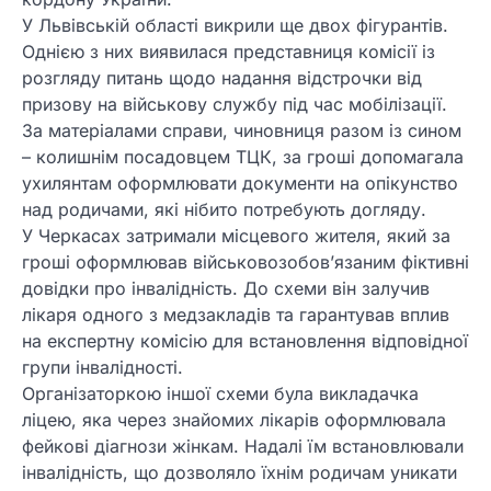
У Львівській області викрили ще двох фігурантів.
Однією з них виявилася представниця комісії із
розгляду питань щодо надання відстрочки від
призову на військову службу під час мобілізації.
За матеріалами справи, чиновниця разом із сином
– колишнім посадовцем ТЦК, за гроші допомагала
ухилянтам оформлювати документи на опікунство
над родичами, які нібито потребують догляду.
У Черкасах затримали місцевого жителя, який за
гроші оформлював військовозобов’язаним фіктивні
довідки про інвалідність. До схеми він залучив
лікаря одного з медзакладів та гарантував вплив
на експертну комісію для встановлення відповідної
групи інвалідності.
Організаторкою іншої схеми була викладачка
ліцею, яка через знайомих лікарів оформлювала
фейкові діагнози жінкам. Надалі їм встановлювали
інвалідність, що дозволяло їхнім родичам уникати