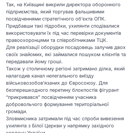
Так, на Київщині викрили директора оборонного
підприємства, який торгував фальшивими
посвідченнями стратегічного об’єкта ОПК.
Придбавши такі підробки, ухилянти сподівалися
використовувати їх під час перевірки документів
правоохоронцями та співробітниками ТЦК.
Для реалізації оборудки посадовець залучив двох
своїх знайомих, які займалися пошуком клієнтів та
передавали йому гроші.
Також у столичному регіоні затримано ділка, який
налагодив канал нелегального виїзду
військовозобов’язаних до Євросоюзу. Для
безперешкодного перетину блокпостів фігурант
“прикривався” посвідченням учасника
добровольчого формування територіальної
громади.
Зловмисника затримали під час спроби вивезення
ухилянта з Білої Церкви у напрямку західного
кордону України.