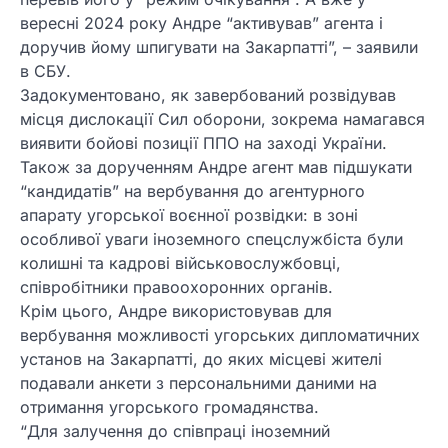
вересні 2024 року Андре “активував” агента і
доручив йому шпигувати на Закарпатті”, – заявили
в СБУ.
Задокументовано, як завербований розвідував
місця дислокації Сил оборони, зокрема намагався
виявити бойові позиції ППО на заході України.
Також за дорученням Андре агент мав підшукати
“кандидатів” на вербування до агентурного
апарату угорської воєнної розвідки: в зоні
особливої уваги іноземного спецслужбіста були
колишні та кадрові військовослужбовці,
співробітники правоохоронних органів.
Крім цього, Андре використовував для
вербування можливості угорських дипломатичних
установ на Закарпатті, до яких місцеві жителі
подавали анкети з персональними даними на
отримання угорського громадянства.
“Для залучення до співпраці іноземний