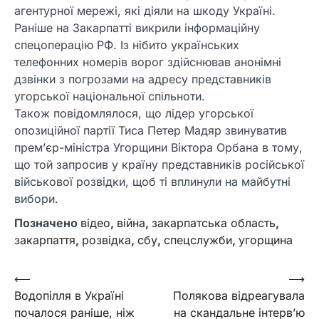
агентурної мережі, які діяли на шкоду Україні.
Раніше на Закарпатті викрили інформаційну
спецоперацію РФ. Із нібито українських
телефонних номерів ворог здійснював анонімні
дзвінки з погрозами на адресу представників
угорської національної спільноти.
Також повідомлялося, що лідер угорської
опозиційної партії Тиса Петер Мадяр звинуватив
прем’єр-міністра Угорщини Віктора Орбана в тому,
що той запросив у країну представників російської
військової розвідки, щоб ті вплинули на майбутні
вибори.
Позначено
відео
,
війна
,
закарпатська область
,
закарпаття
,
розвідка
,
сбу
,
спецслужби
,
угорщина
Навігація
⟵
⟶
Водопілля в Україні
Полякова відреагувала
записів
почалося раніше, ніж
на скандальне інтерв’ю