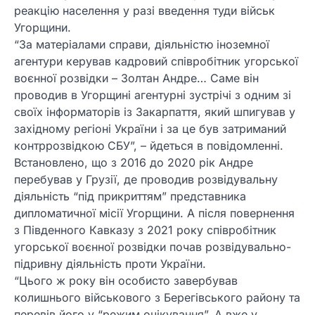
реакцію населення у разі введення туди військ
Угорщини.
“За матеріалами справи, діяльністю іноземної
агентури керував кадровий співробітник угорської
воєнної розвідки – Золтан Андре… Саме він
проводив в Угорщині агентурні зустрічі з одним зі
своїх інформаторів із Закарпаття, який шпигував у
західному регіоні України і за це був затриманий
контррозвідкою СБУ”, – йдеться в повідомленні.
Встановлено, що з 2016 до 2020 рік Андре
перебував у Грузії, де проводив розвідувальну
діяльність “під прикриттям” представника
дипломатичної місії Угорщини. А після повернення
з Південного Кавказу з 2021 року співробітник
угорської воєнної розвідки почав розвідувально-
підривну діяльність проти України.
“Цього ж року він особисто завербував
колишнього військового з Берегівського району та
перевів його у “режим очікування”. А вже у