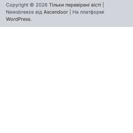
Copyright © 2026
Тільки перевірені вісті
|
Newsbreeze від
Ascendoor
| На платформі
WordPress
.