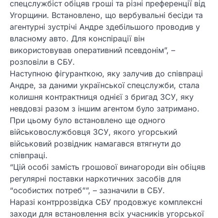
спецслужбіст обіцяв гроші та різні преференції від
Угорщини. Встановлено, що вербувальні бесіди та
агентурні зустрічі Андре здебільшого проводив у
власному авто. Для конспірації він
використовував оперативний псевдонім”, –
розповіли в СБУ.
Наступною фігуранткою, яку залучив до співпраці
Андре, за даними української спецслужби, стала
колишня контрактниця однієї з бригад ЗСУ, яку
невдовзі разом з іншим агентом було затримано.
При цьому було встановлено ще одного
військовослужбовця ЗСУ, якого угорський
військовий розвідник намагався втягнути до
співпраці.
“Цій особі замість грошової винагороди він обіцяв
регулярні поставки наркотичних засобів для
“особистих потреб””, – зазначили в СБУ.
Наразі контррозвідка СБУ продовжує комплексні
заходи для встановлення всіх учасників угорської