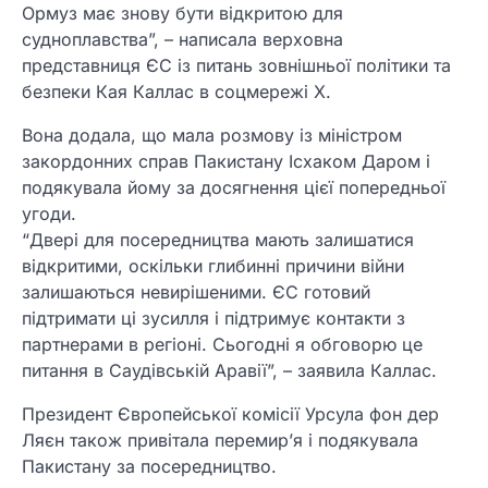
Ормуз має знову бути відкритою для
судноплавства”, – написала верховна
представниця ЄС із питань зовнішньої політики та
безпеки Кая Каллас в соцмережі Х.
Вона додала, що мала розмову із міністром
закордонних справ Пакистану Ісхаком Даром і
подякувала йому за досягнення цієї попередньої
угоди.
“Двері для посередництва мають залишатися
відкритими, оскільки глибинні причини війни
залишаються невирішеними. ЄС готовий
підтримати ці зусилля і підтримує контакти з
партнерами в регіоні. Сьогодні я обговорю це
питання в Саудівській Аравії”, – заявила Каллас.
Президент Європейської комісії Урсула фон дер
Ляєн також привітала перемир’я і подякувала
Пакистану за посередництво.