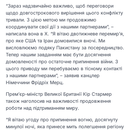
“Зараз надзвичайно важливо, щоб переговори
щодо довгострокового вирішення цього конфлікту
тривали. З цією метою ми продовжимо
координувати свої дії з нашими партнерами”, –
написала вона в Х. “Я вітаю двотижневе перемир’я,
про яке США та Іран домовилися вночі. Ми
висловлюємо подяку Пакистану за посередництво.
Тепер нашим завданням має бути досягнення
домовленості про остаточне припинення війни. З
цього приводу ми перебуваємо в тісному контакті
з нашими партнерами”, – заявив канцлер
Німеччини Фрідріх Мерц.
Прем’єр-міністр Великої Британії Кір Стармер
також наголосив на важливості продовження
роботи над підтриманням миру.
“Я вітаю угоду про припинення вогню, досягнуту
минулої ночі, яка принесе мить полегшення регіону