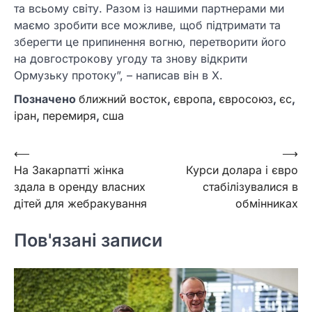
та всьому світу. Разом із нашими партнерами ми
маємо зробити все можливе, щоб підтримати та
зберегти це припинення вогню, перетворити його
на довгострокову угоду та знову відкрити
Ормузьку протоку”, – написав він в Х.
Позначено
ближний восток
,
європа
,
євросоюз
,
єс
,
іран
,
перемиря
,
сша
Навігація
⟵
⟶
На Закарпатті жінка
Курси долара і євро
записів
здала в оренду власних
стабілізувалися в
дітей для жебракування
обмінниках
Пов'язані записи