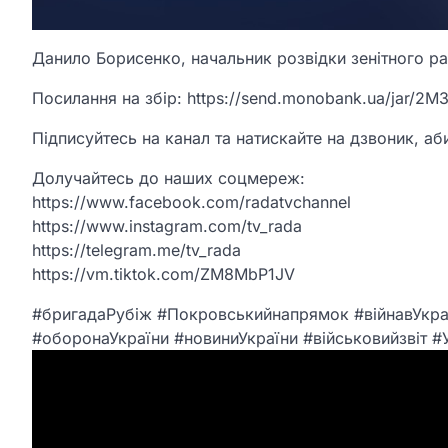
Данило Борисенко, начальник розвідки зенітного ра
Посилання на збір: https://send.monobank.ua/jar/
Підписуйтесь на канал та натискайте на дзвоник, аби
Долучайтесь до наших соцмереж:
https://www.facebook.com/radatvchannel
https://www.instagram.com/tv_rada
https://telegram.me/tv_rada
https://vm.tiktok.com/ZM8MbP1JV
#бригадаРубіж #Покровськийнапрямок #війнавУкра
#оборонаУкраїни #новиниУкраїни #військовийзвіт #