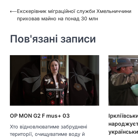
Навігація
⟵
Екскерівник міграційної служби Хмельниччини
приховав майно на понад 30 млн
записів
Пов'язані записи
OP MON G2 F mus+ 03
Іркліївськ
народжуєт
Хто відновлюватиме забруднені
українськ
території, очищуватиме воду й