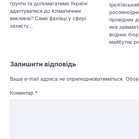
ґрунти та допомагатиме Україні
Іркліївськи
адаптуватися до кліматичних
рослиноїдни
викликів? Саме фахівці у сфері
провідних д
захисту…
яке займає
водних біор
майбутнє р
Залишити відповідь
Ваша e-mail адреса не оприлюднюватиметься.
Обов’
Коментар
*