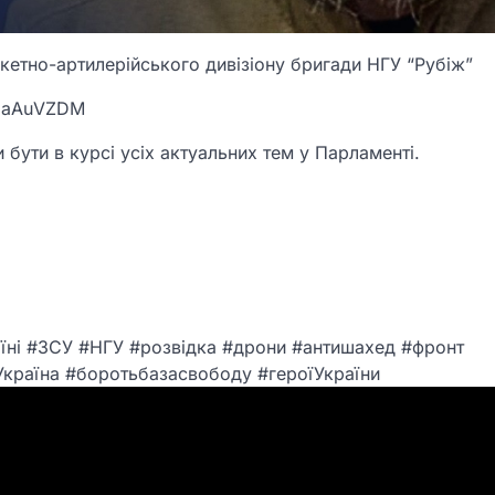
кетно-артилерійського дивізіону бригади НГУ “Рубіж”
2M3aAuVZDM
 бути в курсі усіх актуальних тем у Парламенті.
їні #ЗСУ #НГУ #розвідка #дрони #антишахед #фронт
Україна #боротьбазасвободу #героїУкраїни