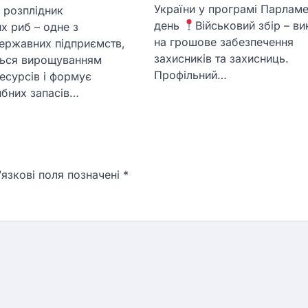
України у програмі Парлам
й розплідник
день
Військовий збір – в
х риб – одне з
на грошове забезпечення
ержавних підприємств,
захисників та захисниць.
ться вирощуванням
Профільний…
есурсів і формує
ибних запасів…
язкові поля позначені
*