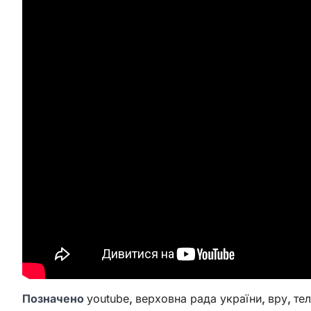
Позначено
youtube
,
верховна рада україни
,
вру
,
те