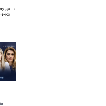
зду до
⟶
ченко
ів