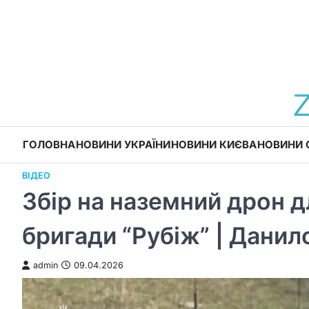
Перейти
до
вмісту
ГОЛОВНА
НОВИНИ УКРАЇНИ
НОВИНИ КИЄВА
НОВИНИ 
ВІДЕО
Збір на наземний дрон д
бригади “Рубіж” | Дани
admin
09.04.2026