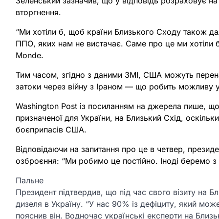
Зеленський зазначив, що у відповідь розраховує на
вторгнення.
“Ми хотіли б, щоб країни Близького Сходу також да
ППО, яких нам не вистачає. Саме про це ми хотіли б
Monde.
Тим часом, згідно з даними ЗМІ, США можуть перен
затоки через війну з Іраном — що робить можливу 
Washington Post із посиланням на джерела пише, щ
призначеної для України, на Близький Схід, оскіль
боєприпасів США.
Відповідаючи на запитання про це в четвер, прези
озброєння: “Ми робимо це постійно. Іноді беремо з
Пальне
Президент підтвердив, що під час свого візиту на 
дизеля в Україну. “У нас 90% із дефіциту, який мо
пояснив він. Водночас українські експерти на Близь