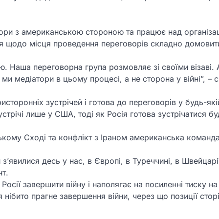
вори з американською стороною та працює над організа
ня щодо місця проведення переговорів складно домовит
Наша переговорна група розмовляє зі своїми візаві. 
 ми медіатори в цьому процесі, а не сторона у війні”, – 
сторонніх зустрічей і готова до переговорів у будь-якій
річі лише у США, тоді як Росія готова зустрічатися бу
ькому Сході та конфлікт з Іраном американська команда
з’явилися десь у нас, в Європі, в Туреччині, в Швейцарі
нт.
Росії завершити війну і наполягає на посиленні тиску на
нібито прагне завершення війни, через що позиції стор