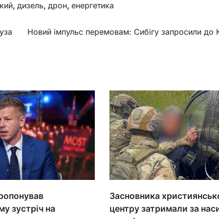
кий
,
дизель
,
дрон
,
енергетика
уза
Новий імпульс перемовам: Сибігу запросили до 
Засновника християнськ
ропонував
центру затримали за нас
у зустріч на