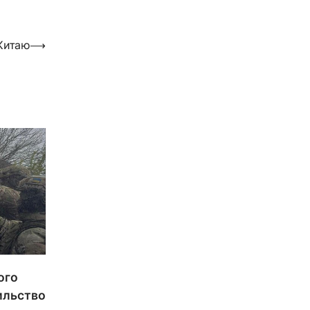
Китаю
⟶
ого
ильство