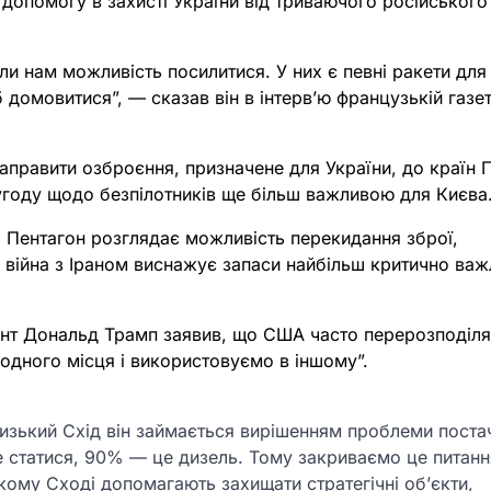
 допомогу в захисті України від триваючого російського
ли нам можливість посилитися. У них є певні ракети для
 домовитися”, — сказав він в інтерв’ю французькій газет
аправити озброєння, призначене для України, до країн 
угоду щодо безпілотників ще більш важливою для Києва
о Пентагон розглядає можливість перекидання зброї,
ки війна з Іраном виснажує запаси найбільш критично ва
дент Дональд Трамп заявив, що США часто перерозподіл
 одного місця і використовуємо в іншому”.
Близький Схід він займається вирішенням проблеми поста
же статися, 90% — це дизель. Тому закриваємо це питанн
кому Сході допомагають захищати стратегічні об’єкти,