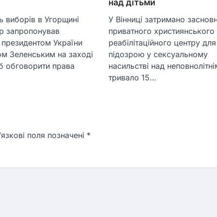
над дітьми
У Вінниці затримано заснов
 виборів в Угорщині
приватного християнського
р запропонував
реабілітаційного центру для 
з президентом України
підозрою у сексуальному
м Зеленським на заході
насильстві над неповнолітні
б обговорити права
тривало 15…
язкові поля позначені
*