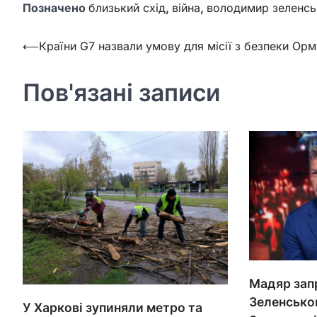
Позначено
близький схід
,
війна
,
володимир зеленсь
Навігація
⟵
Країни G7 назвали умову для місії з безпеки Орм
записів
Пов'язані записи
Мадяр зап
Зеленськом
У Харкові зупиняли метро та