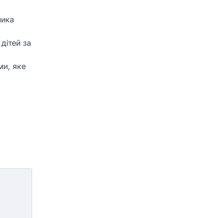
ника
дітей за
ми, яке