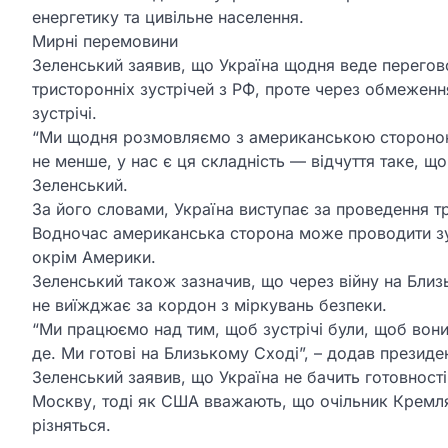
енергетику та цивільне населення.
Мирні перемовини
Зеленський заявив, що Україна щодня веде перего
тристоронніх зустрічей з РФ, проте через обмежен
зустрічі.
“Ми щодня розмовляємо з американською стороною. 
не менше, у нас є ця складність — відчуття таке, що
Зеленський.
За його словами, Україна виступає за проведення три
Водночас американська сторона може проводити зуст
окрім Америки.
Зеленський також зазначив, що через війну на Близ
не виїжджає за кордон з міркувань безпеки.
“Ми працюємо над тим, щоб зустрічі були, щоб вони 
де. Ми готові на Близькому Сході”, – додав президе
Зеленський заявив, що Україна не бачить готовності 
Москву, тоді як США вважають, що очільник Кремля 
різняться.