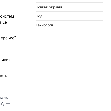
Новини України
 систем
Події
і Le
Технології
Перської
.
жливих
яють
чань
я”, —