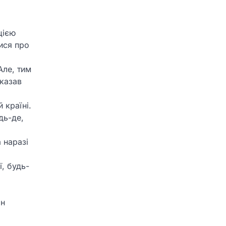
цією
ися про
Але, тим
сказав
 країні.
дь-де,
 наразі
ї, будь-
ін