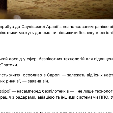
рибув до Саудівської Аравії з неанонсованим раніше в
пілотники можуть допомогти підвищити безпеку в регіоні
ий досвід у сфері безпілотних технологій для підвищен
ї затоки.
ість життя, особливо в Європі — залежать від їхніх нафт
их ринків”, — заявив він.
брої — насамперед безпілотників — і не лише технології
грація з радарами, авіацією та іншими системами ППО. У