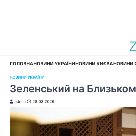
Перейти
до
вмісту
ГОЛОВНА
НОВИНИ УКРАЇНИ
НОВИНИ КИЄВА
НОВИНИ 
НОВИНИ УКРАЇНИ
Зеленський на Близькому
admin
28.03.2026