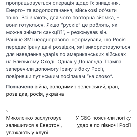
пропрацьовується операція щодо їх знищення.
Енерго- та водопостачання, військові обʼєкти
тощо. Всі знають, для чого повторна зйомка, –
вони готуються. Якщо “рускіє” це роблять, як
можна знімати санкції?”, – резюмував він.
Раніше ЗМІ неодноразово інформували, що Росія
передає Ірану дані розвідки, які використовуються
для наведення ударів по американських військах
на Близькому Сході. Однак у Дональда Трампа
заперечили допомогу Ірану з боку Росії,
повіривши путінським посіпакам “на слово”.
Позначено
війна
,
володимир зеленський
,
іран
,
розвідка
,
росія
,
україна
Навігація
⟵
⟶
Миколенко заслуговує
У СБС пояснили логіку
записів
залишитися в Евертоні,
ударів по півночі Росії
уважають у клубі