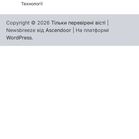
Технології
Copyright © 2026
Тільки перевірені вісті
|
Newsbreeze від
Ascendoor
| На платформі
WordPress
.