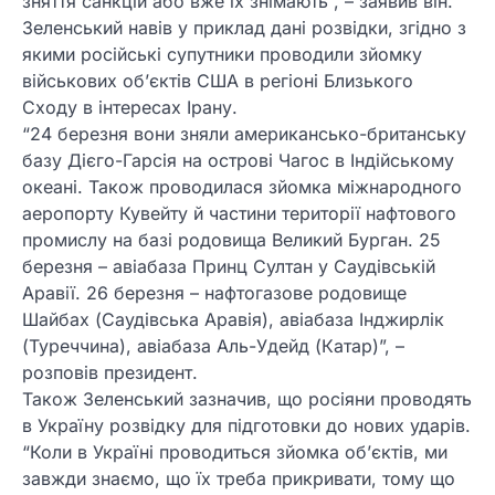
зняття санкцій або вже їх знімають”, – заявив він.
Зеленський навів у приклад дані розвідки, згідно з
якими російські супутники проводили зйомку
військових об’єктів США в регіоні Близького
Сходу в інтересах Ірану.
“24 березня вони зняли американсько-британську
базу Дієго-Гарсія на острові Чагос в Індійському
океані. Також проводилася зйомка міжнародного
аеропорту Кувейту й частини території нафтового
промислу на базі родовища Великий Бурган. 25
березня – авіабаза Принц Султан у Саудівській
Аравії. 26 березня – нафтогазове родовище
Шайбах (Саудівська Аравія), авіабаза Інджирлік
(Туреччина), авіабаза Аль-Удейд (Катар)”, –
розповів президент.
Також Зеленський зазначив, що росіяни проводять
в Україну розвідку для підготовки до нових ударів.
“Коли в Україні проводиться зйомка об’єктів, ми
завжди знаємо, що їх треба прикривати, тому що