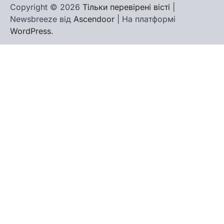
Copyright © 2026
Тільки перевірені вісті
|
Newsbreeze від
Ascendoor
| На платформі
WordPress
.