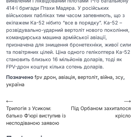
виявлений і ліквідований пілотами 1-го батальйону
414-ї бригади Птахи Мадяра. У російських
військових пабліках тим часом запевняють, що з
екіпажем Ка-52 нібито “все в порядку”. Ка-52 –
розвідувально-ударний вертоліт нового покоління,
командирська машина армійської авіації,
призначена для знищення бронетехніки, живої сили
та повітряних цілей. Ціна одного гелікоптера Ка-52
становить близько 16 мільйонів доларів, тоді як
FPV-дрон коштує кілька сотень доларів.
Позначено
fpv дрон
,
авіація
,
вертоліт
,
війна
,
зсу
,
україна
Навігація
⟵
⟶
Трилогія з Усиком:
Під Орбаном захиталося
записів
батько Ф’юрі виступив із
крісло
несподіваною заявою