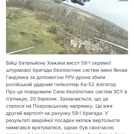
Бійці батальйону Хижаки висот 59-ї окремої
штурмової бригади безпілотних систем імені Якова
Гандзюка за допомогою FPV-дрона збили
російський ударний гелікоптер Ка-52 Алігатор.
Про це повідомили Сили безпілотних систем ЗСУ в
п’ятницю, 20 березня. Зазначається, що це
сталося на Покровському напрямку. Це вже
другий вертоліт на рахунку 59-ї бригади. У
результаті аварійної посадки екіпаж вертольота
намагався врятуватися, однак був своєчасно