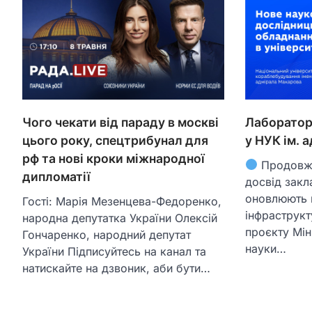
Чого чекати від параду в москві
Лаборатор
цього року, спецтрибунал для
у НУК ім. 
рф та нові кроки міжнародної
Продовжу
дипломатії
досвід закл
оновлюють 
Гості: Марія Мезенцева-Федоренко,
інфраструкт
народна депутатка України Олексій
проєкту Міні
Гончаренко, народний депутат
науки…
України Підписуйтесь на канал та
натискайте на дзвоник, аби бути…