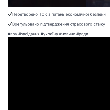
Перетворено ТСК з питань економічної безпеки
Врегульовано підтвердження страхового стажу
#вру #засідання #україна #новини #рада