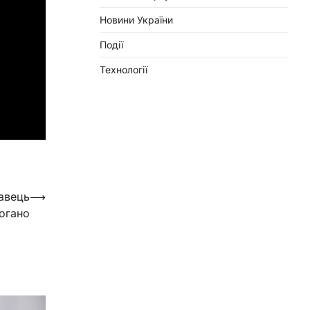
Новини України
Події
Технології
авець
⟶
погано