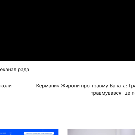
леканал рада
школи
Керманич Жирони про травму Ваната: Гр
травмувався, це 