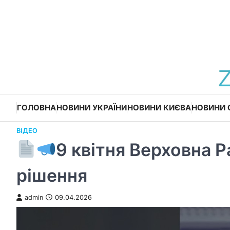
Перейти
до
вмісту
ГОЛОВНА
НОВИНИ УКРАЇНИ
НОВИНИ КИЄВА
НОВИНИ 
ВІДЕО
9 квітня Верховна 
рішення
admin
09.04.2026