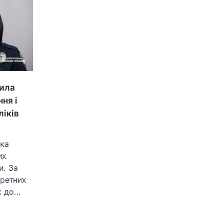
рила
ня і
ліків
чка
их
и. За
кретних
їх до…