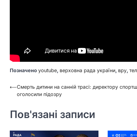
Позначено
youtube
,
верховна рада україни
,
вру
,
те
Навігація
⟵
Смерть дитини на санній трасі: директору спорт
оголосили підозру
записів
Пов'язані записи