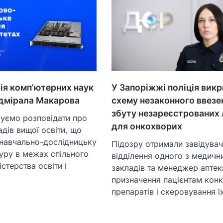
ія комп’ютерних наук
У Запоріжжі поліція вик
адмірала Макарова
схему незаконного ввезен
збуту незареєстрованих 
ємо розповідати про
для онкохворих
адів вищої освіти, що
навчально-дослідницьку
Підозру отримали завідува
уру в межах спільного
відділення одного з медичн
стерства освіти і
закладів та менеджер аптек
призначення пацієнтам кон
препаратів і скеровування 