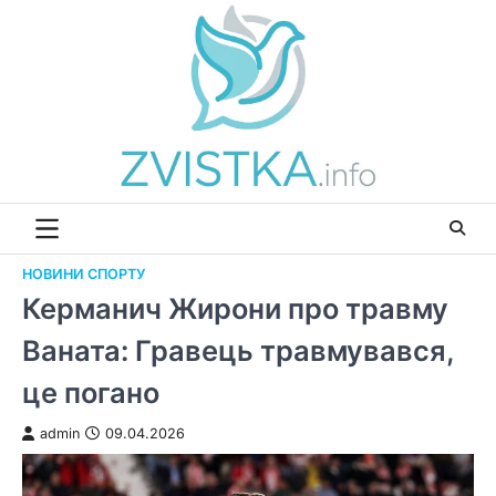
Перейти
до
вмісту
НОВИНИ СПОРТУ
Керманич Жирони про травму
Ваната: Гравець травмувався,
це погано
admin
09.04.2026