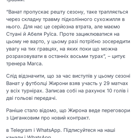
“Ванат пропускає решту сезону, таке трапляється
через складну травму підколінного сухожилля в
нього. Для нас це серйозна втрата, але маємо
Стуані й Абеля Руїса. Проте зациклюватися на
цьому не варто, у цьому разі потрібно зосередити
увагу на тих гравцях, на яких поки що можна
розраховувати в останніх восьми турах”, – цитує
тренера Marca.
Слід відзначити, що за час виступів у цьому сезоні
Ванат у футболці Жирони взяв участь у 29 матчах
у всіх турнірах. Записав собі на рахунок 10 голів і
дві гольові передачі.
Раніше стало відомо, що Жирона веде переговори
з Циганковим про новий контракт.
в Telegram і WhatsApp. Підписуйтеся на наші
канали і WhatsApp