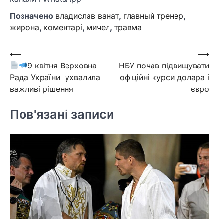
Позначено
владислав ванат
,
главный тренер
,
жирона
,
коментарі
,
мичел
,
травма
Навігація
⟵
⟶
9 квітня Верховна
НБУ почав підвищувати
записів
Рада України ухвалила
офіційні курси долара і
важливі рішення
євро
Пов'язані записи