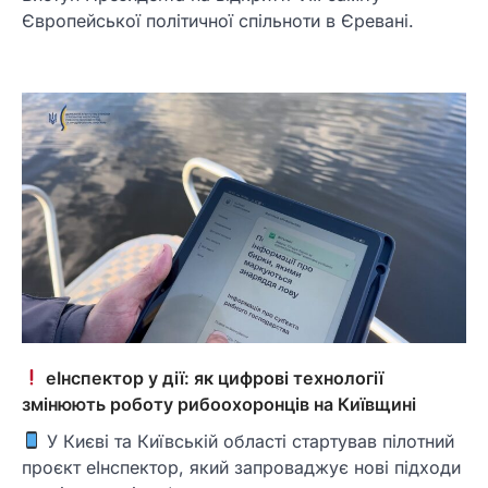
Європейської політичної спільноти в Єревані.
еІнспектор у дії: як цифрові технології
змінюють роботу рибоохоронців на Київщині
У Києві та Київській області стартував пілотний
проєкт еІнспектор, який запроваджує нові підходи