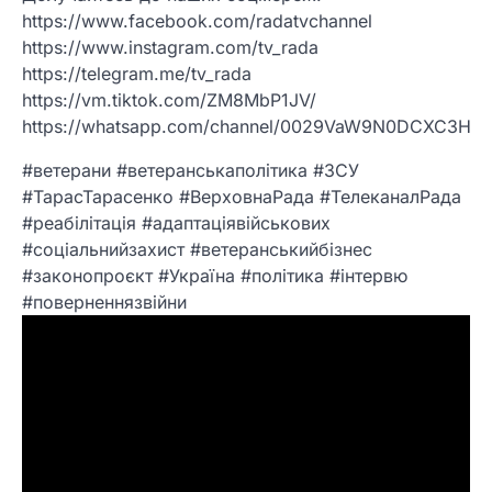
https://www.facebook.com/radatvchannel
https://www.instagram.com/tv_rada
https://telegram.me/tv_rada
https://vm.tiktok.com/ZM8MbP1JV/
https://whatsapp.com/channel/0029VaW9N0DCXC3Hc
#ветерани #ветеранськаполітика #ЗСУ
#ТарасТарасенко #ВерховнаРада #ТелеканалРада
#реабілітація #адаптаціявійськових
#соціальнийзахист #ветеранськийбізнес
#законопроєкт #Україна #політика #інтервю
#поверненнязвійни