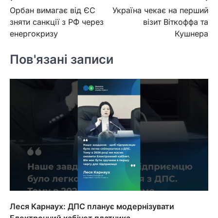
Орбан вимагає від ЄС
Україна чекає на перший
записів
зняти санкції з РФ через
візит Віткоффа та
енергокризу
Кушнера
Пов'язані записи
Леся Карнаух: ДПС планує модернізувати
Електронний кабінет платника