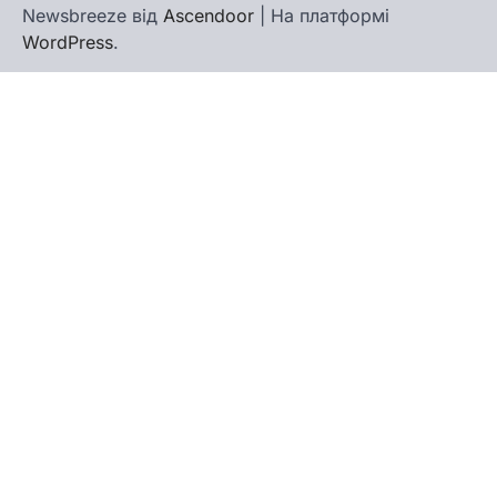
Newsbreeze від
Ascendoor
| На платформі
WordPress
.