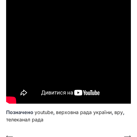
Позначено
youtube
,
верховна рада україни
,
вру
,
телеканал рада
Навігація
⟵
⟶