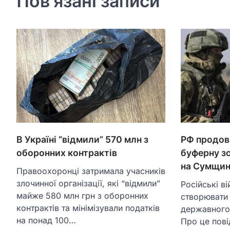
Пов'язані записи
РФ продов
В Україні “відмили” 570 млн з
буферну з
оборонних контрактів
на Сумщин
Правоохоронці затримала учасників
злочинної організації, які “відмили”
Російські в
майже 580 млн грн з оборонних
створювати
контрактів та мінімізували податків
державного
на понад 100…
Про це пові