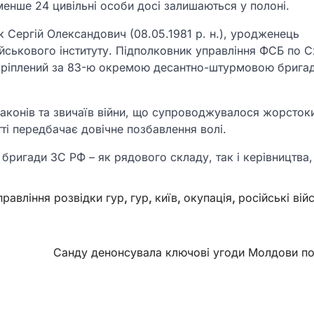
енше 24 цивільні особи досі залишаються у полоні.
 Сергій Олександович (08.05.1981 р. н.), уродженець
йськового інституту. Підполковник управління ФСБ по 
акріплений за 83-ю окремою десантно-штурмовою брига
аконів та звичаїв війни, що супроводжувалося жорсток
ті передбачає довічне позбавлення волі.
бригади ЗС РФ – як рядового складу, так і керівництва,
правління розвідки гур
,
гур
,
київ
,
окупація
,
російські вій
Санду денонсувала ключові угоди Молдови п