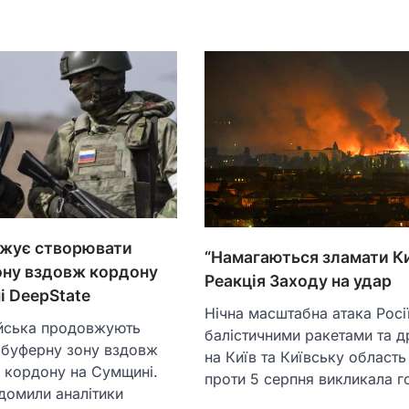
жує створювати
“Намагаються зламати Ки
ону вздовж кордону
Реакція Заходу на удар
і DeepState
Нічна масштабна атака Росі
ійська продовжують
балістичними ракетами та 
 буферну зону вздовж
на Київ та Київську область 
 кордону на Сумщині.
проти 5 серпня викликала 
домили аналітики