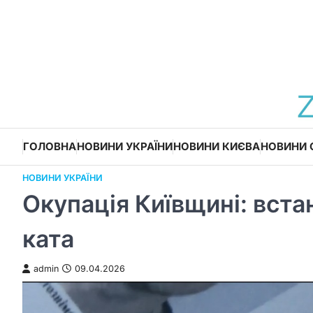
Перейти
до
вмісту
ГОЛОВНА
НОВИНИ УКРАЇНИ
НОВИНИ КИЄВА
НОВИНИ 
НОВИНИ УКРАЇНИ
Окупація Київщині: вст
ката
admin
09.04.2026