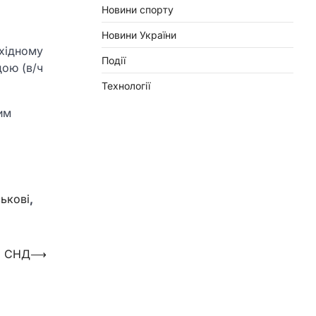
Новини спорту
Новини України
Східному
Події
дою (в/ч
Технології
им
ськові
,
о СНД
⟶