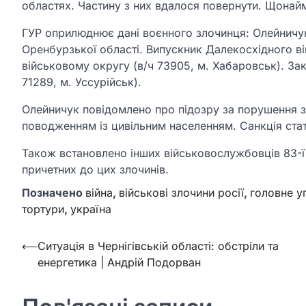
областях. Частину з них вдалося повернути. Щонайм
ГУР оприлюднює дані воєнного злочинця: Олейничук
Оренбурзької області. Випускник Далекосхідного ві
військовому округу (в/ч 73905, м. Хабаровськ). З
71289, м. Уссурійськ).
Олейничук повідомлено про підозру за порушення з
поводженням із цивільним населенням. Санкція стат
Також встановлено інших військовослужбовців 83-ї 
причетних до цих злочинів.
Позначено
війна
,
військові злочини росії
,
головне у
тортури
,
україна
Навігація
⟵
Ситуація в Чернігівській області: обстріли та
енергетика | Андрій Подорван
записів