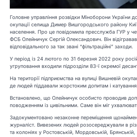
Головне управління розвідки Міноборони України д
окупації селища Димер Вишгородського району Київ
населення. Про це повідомила пресслужба ГУР у чет
ФСБ Олейничук Сергій Олександович. Він відігравав 
відповідального за так звані “фільтраційні” заходи.
У період із 24 лютого по 31 березня 2022 року рос
угруповання входили підрозділи 83-ї окремої деса
На території підприємства на вулиці Вишневій окуп
де людей піддавали жорстоким допитам і катування
Встановлено, що Олейничук особисто проводив доп
поводженням із цивільними. Саме він міг ухвалюват
Задокументовано незаконне переміщення щонайменше
журналіст. Вивезених людей розосереджували в різн
та колоніях у Ростовській, Мордовській, Брянській