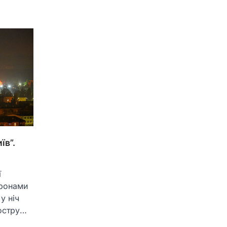
їв”.
ї
дронами
у ніч
гостру…