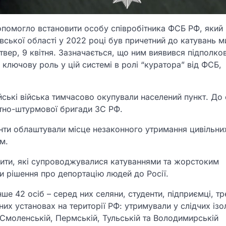
опомогло встановити особу співробітника ФСБ РФ, який 
ської області у 2022 році був причетний до катувань 
вер, 9 квітня. Зазначається, що ним виявився підполко
ключову роль у цій системі в ролі “куратора” від ФСБ,
ійські війська тимчасово окупували населений пункт. До
нтно-штурмової бригади ЗС РФ.
анти облаштували місце незаконного утримання цивільних
м.
ити, які супроводжувалися катуваннями та жорстоким
и рішення про депортацію людей до Росії.
 42 осіб – серед них селяни, студенти, підприємці, тр
их установах на території РФ: утримували у слідчих із
, Смоленській, Пермській, Тульській та Володимирській