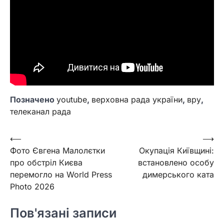
Позначено
youtube
,
верховна рада україни
,
вру
,
телеканал рада
Навігація
⟵
⟶
Фото Євгена Малолєтки
Окупація Київщині:
записів
про обстріл Києва
встановлено особу
перемогло на World Press
димерського ката
Photo 2026
Пов'язані записи