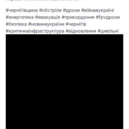
#чернігівщина #обстріли #дрони #війнавукраїні
#енергетика #евакуація #прикордоння #fpvдрони
#безпека #новиниукраїни #чернігів
#критичнаінфраструктура #відновлення #цивільні