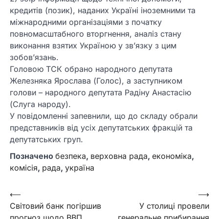
кредитів (позик), наданих Україні іноземними та
міжнародними організаціями з початку
повномасштабного вторгнення, аналіз стану
виконання взятих Україною у зв’язку з цим
зобов’язань.
Головою ТСК обрано народного депутата
Железняка Ярослава (Голос), а заступником
голови – народного депутата Радіну Анастасію
(Слуга народу).
У повідомленні запевнили, що до складу обрали
представників від усіх депутатських фракцій та
депутатських груп.
Позначено
безпека
,
верховна рада
,
економіка
,
комісія
,
рада
,
україна
Навігація
⟵
⟶
Світовий банк погіршив
У столиці провели
записів
прогноз щодо ВВП
генеральне прибирання