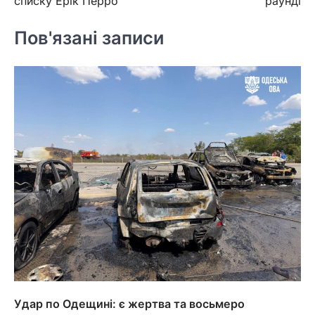
списку Ерік Перро
раунді
Пов'язані записи
Удар по Одещині: є жертва та восьмеро