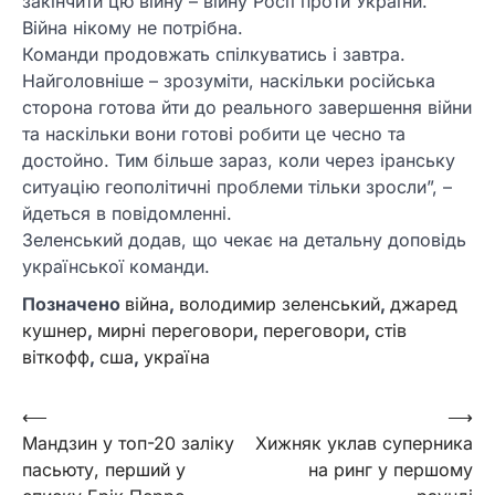
закінчити цю війну – війну Росії проти України.
Війна нікому не потрібна.
Команди продовжать спілкуватись і завтра.
Найголовніше – зрозуміти, наскільки російська
сторона готова йти до реального завершення війни
та наскільки вони готові робити це чесно та
достойно. Тим більше зараз, коли через іранську
ситуацію геополітичні проблеми тільки зросли”, –
йдеться в повідомленні.
Зеленський додав, що чекає на детальну доповідь
української команди.
Позначено
війна
,
володимир зеленський
,
джаред
кушнер
,
мирні переговори
,
переговори
,
стів
віткофф
,
сша
,
україна
Навігація
⟵
⟶
Мандзин у топ-20 заліку
Хижняк уклав суперника
записів
пасьюту, перший у
на ринг у першому