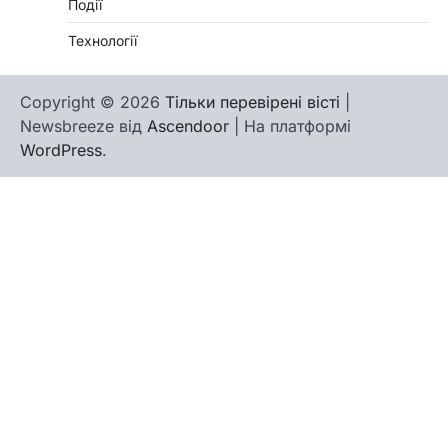
Події
Технології
Copyright © 2026
Тільки перевірені вісті
|
Newsbreeze від
Ascendoor
| На платформі
WordPress
.